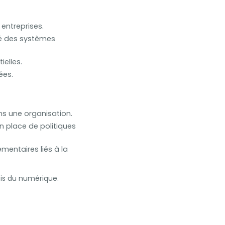
entreprises.
ité des systèmes
ielles.
ées.
ans une organisation.
n place de politiques
ementaires liés à la
is du numérique.
a