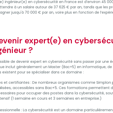
e) ingénieur(e) en cybersécurité en France est d’environ 45 000 
tendre à un salaire autour de 37 625 € par an, tandis que les pr
agner jusqu'à 70 000 € par an, voire plus en fonction de l’expér
evenir expert(e) en cyberséc
génieur ?
 possible de devenir expert en cybersécurité sans passer par une é
ique inclut généralement un Master (Bac+5) en informatique, d
s existent pour se spécialiser dans ce domaine :
es et certifiantes : De nombreux organismes comme Simplon
lisées, accessibles sans Bac+5. Ces formations permettent d’
saires pour occuper des postes dans la cybersécurité, souv
ensif (1 semaine en cours et 3 semaines en entreprise.)
essionnelle : La cybersécurité est un domaine particulièremen