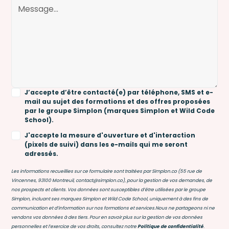
J’accepte d’être contacté(e) par téléphone, SMS et e-
mail au sujet des formations et des offres proposées
par le groupe Simplon (marques Simplon et Wild Code
School).
J'accepte la mesure d'ouverture et d'interaction
(pixels de suivi) dans les e-mails qui me seront
adressés.
Les informations recueillies sur ce formulaire sont traitées par Simplon.co (55 rue de
Vincennes, 93100 Montreuil, contact@simplon.co), pour la gestion de vos demandes, de
nos prospects et clients. Vos données sont susceptibles d’être utilisées par le groupe
Simplon, incluant ses marques Simplon et Wild Code School, uniquement à des fins de
communication et d’information sur nos formations et services.Nous ne partageons ni ne
vendons vos données à des tiers. Pour en savoir plus sur la gestion de vos données
personnelles et l’exercice de vos droits, consultez notre
Politique de confidentialité
.