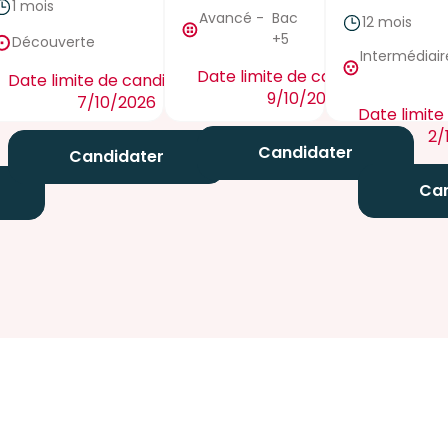
1 mois
false
Avancé
-
Bac
12 mois
true
+5
Découverte
Intermédiair
Date limite de candidature :
Date limite de candidature :
9/10/2026
7/10/2026
Date limite
ture :
2/
Candidater
Candidater
Can