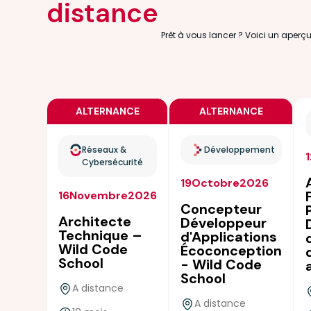
distance
Prêt à vous lancer ? Voici un aperç
ALTERNANCE
ALTERNANCE
Réseaux &
Développement
Cybersécurité
19
Octobre
2026
16
Novembre
2026
Concepteur
Architecte
Développeur
Technique –
d'Applications
Wild Code
Écoconception
School
- Wild Code
School
A distance
A distance