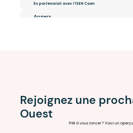
En partenariat avec l'ISEN Caen
Angers
Digital Village, 12 Bd Jean Moulin
49100 Angers
Rennes
2A All. Jacques Frimot
35000 Rennes
Nantes
50 Bd Albert Einstein
44300 Nantes
Rejoignez une proch
Ouest
Prêt à vous lancer ? Voici un aperç