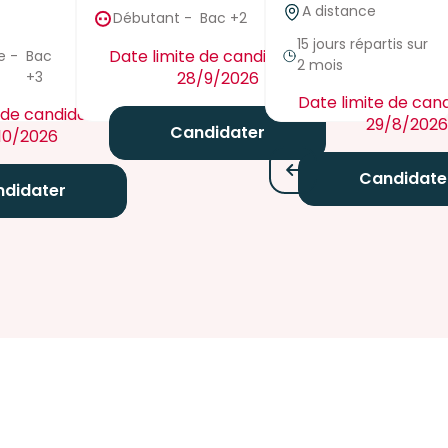
A distance
Débutant
-
Bac +2
15 jours répartis sur
Date limite de candidature :
e
-
Bac
2 mois
f
+3
28/9/2026
Date limite de cand
 de candidature :
29/8/2026
Candidater
10/2026
Candidate
didater