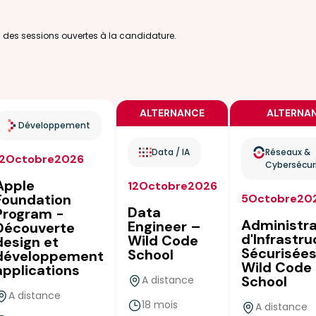
u des sessions ouvertes à la candidature.
ALTERNANCE
ALTERNA
Développement
Data / IA
Réseaux &
12
Octobre
2026
Cybersécur
Apple
12
Octobre
2026
Foundation
5
Octobre
20
Data
Program -
Administr
Engineer –
Découverte
d'Infrastr
Wild Code
design et
Sécurisées
School
développement
Wild Code
applications
School
A distance
A distance
18 mois
A distance
true