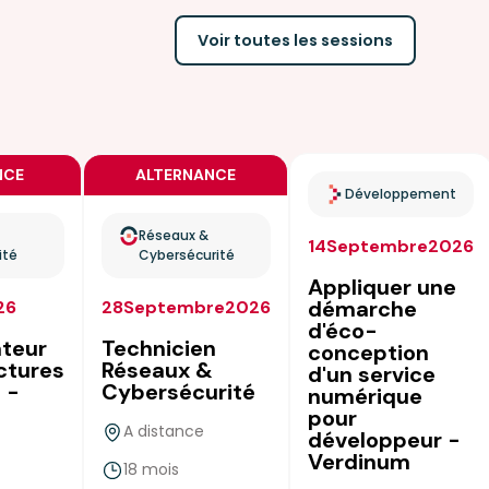
Voir toutes les sessions
NCE
ALTERNANCE
Développement
Réseaux &
14
Septembre
2026
ité
Cybersécurité
Appliquer une
démarche
26
28
Septembre
2026
d'éco-
ateur
Technicien
conception
uctures
Réseaux &
d'un service
 -
Cybersécurité
numérique
pour
A distance
développeur -
Verdinum
18 mois
true