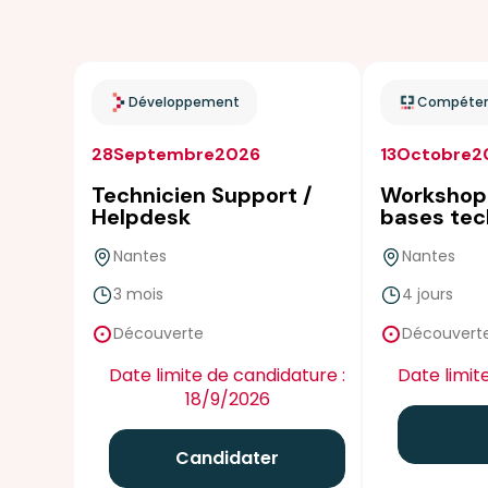
Développement
Compéten
28
Septembre
2026
13
Octobre
2
Technicien Support /
Workshop 
Helpdesk
bases tec
Nantes
Nantes
3 mois
4 jours
false
fals
Découverte
Découvert
Date limite de candidature :
Date limit
18/9/2026
Candidater