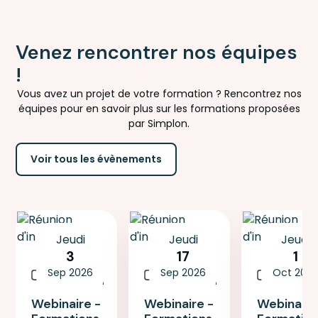
Venez rencontrer nos équipes
!
Vous avez un projet de votre formation ? Rencontrez nos
équipes pour en savoir plus sur les formations proposées
par Simplon.
Voir tous les évènements
Jeudi
Jeudi
Jeudi
3
17
1
Réunion
Réunion
Réunion
Sep 2026
Sep 2026
Oct 202
d'information
d'information
d'informat
Webinaire -
Webinaire -
Webinaire