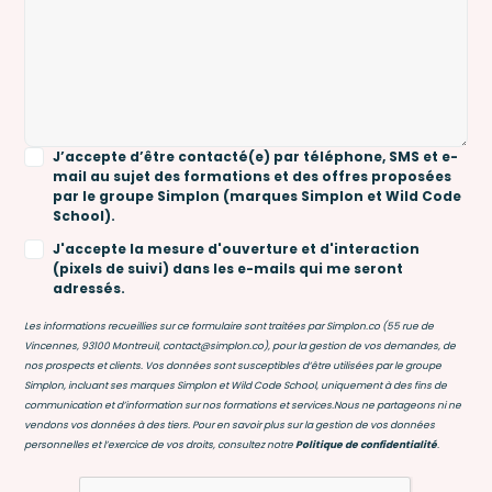
J’accepte d’être contacté(e) par téléphone, SMS et e-
mail au sujet des formations et des offres proposées
par le groupe Simplon (marques Simplon et Wild Code
School).
J'accepte la mesure d'ouverture et d'interaction
(pixels de suivi) dans les e-mails qui me seront
adressés.
Les informations recueillies sur ce formulaire sont traitées par Simplon.co (55 rue de
Vincennes, 93100 Montreuil, contact@simplon.co), pour la gestion de vos demandes, de
nos prospects et clients. Vos données sont susceptibles d’être utilisées par le groupe
Simplon, incluant ses marques Simplon et Wild Code School, uniquement à des fins de
communication et d’information sur nos formations et services.Nous ne partageons ni ne
vendons vos données à des tiers. Pour en savoir plus sur la gestion de vos données
personnelles et l’exercice de vos droits, consultez notre
Politique de confidentialité
.