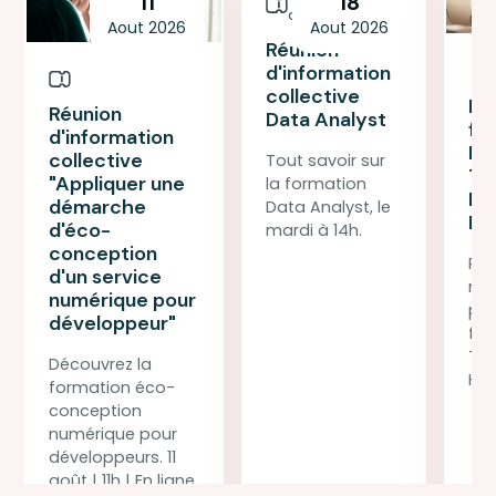
11
18
d'information
Aout 2026
Aout 2026
Réunion
d'information
collective
Dé
Réunion
Data Analyst
fo
d'information
PO
collective
Tout savoir sur
Te
"Appliquer une
la formation
He
démarche
Data Analyst, le
Na
d'éco-
mardi à 14h.
conception
Par
d'un service
not
numérique pour
pou
développeur"
fo
Tec
Découvrez la
Hel
formation éco-
conception
numérique pour
développeurs. 11
août | 11h | En ligne