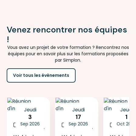
Venez rencontrer nos équipes
!
Vous avez un projet de votre formation ? Rencontrez nos
équipes pour en savoir plus sur les formations proposées
par Simplon.
Voir tous les évènements
Jeudi
Jeudi
Jeudi
3
17
1
Réunion
Réunion
Réunion
Sep 2026
Sep 2026
Oct 202
d'information
d'information
d'informat