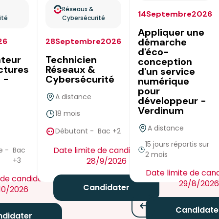
Réseaux &
14
Septembre
2026
ité
Cybersécurité
Appliquer une
démarche
26
28
Septembre
2026
d'éco-
ateur
Technicien
conception
uctures
Réseaux &
d'un service
 -
Cybersécurité
numérique
pour
A distance
développeur -
Verdinum
18 mois
true
A distance
Débutant
-
Bac +2
15 jours répartis sur
Date limite de candidature :
e
-
Bac
2 mois
f
+3
28/9/2026
Date limite de cand
 de candidature :
29/8/2026
Candidater
10/2026
Candidate
didater