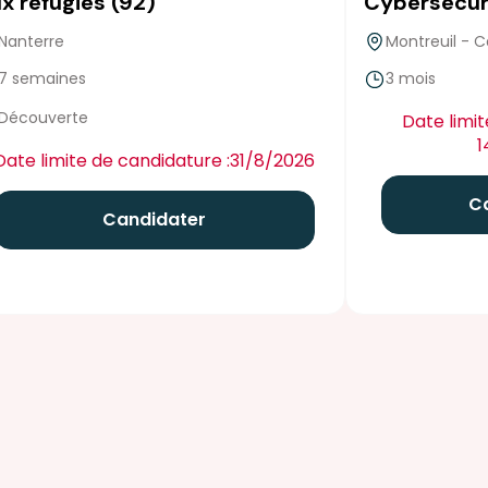
x réfugiés (92)
Cybersécur
Nanterre
Montreuil -
7 semaines
3 mois
false
false
Découverte
Date limit
1
Date limite de candidature :
31/8/2026
C
Candidater