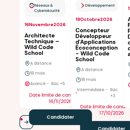
Réseaux &
Développement
Cybersécurité
19
Octobre
2026
16
Novembre
2026
Concepteur
Architecte
Développeur
Technique –
d'Applications
Wild Code
Écoconception
School
- Wild Code
School
A distance
A distance
18 mois
true
18 mois
true
Avancé
-
Bac +5
Intermédiaire
-
Bac
Date limite de candidature :
+3
16/11/2026
Date limite de candida
17/10/2026
Candidater
Candidater