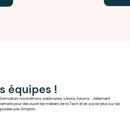
s équipes !
information, hackathons, webinaires, salons, forums..., tellement
ement pour découvrir les métiers de la Tech et en savoir plus sur les
oposées par Simplon.