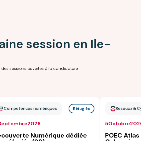
ine session en Ile-
u des sessions ouvertes à la candidature.
Compétences numériques
Réseaux & C
Réfugiés
Septembre
2026
5
Octobre
202
couverte Numérique dédiée
POEC Atlas