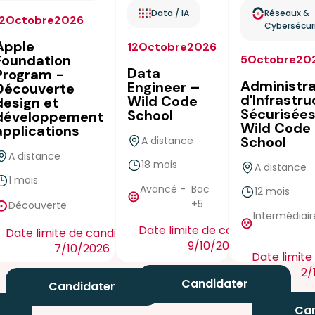
Data / IA
Réseaux &
12
Octobre
2026
Cybersécur
Apple
12
Octobre
2026
Foundation
5
Octobre
20
Data
Program -
Administr
Engineer –
Découverte
d'Infrastr
Wild Code
design et
Sécurisées
School
développement
Wild Code
applications
School
A distance
A distance
18 mois
A distance
true
1 mois
false
Avancé
-
Bac
12 mois
true
+5
Découverte
Intermédiair
Date limite de candidature :
Date limite de candidature :
9/10/2026
7/10/2026
Date limite
ture :
2/
Candidater
Candidater
Can