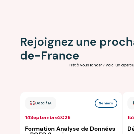
Rejoignez une procha
de-France
Prêt à vous lancer ? Voici un aperç
Data / IA
Seniors
14
Septembre
2026
15
Formation Analyse de Données
Dé