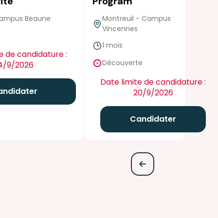
ité
Program
 Campus Beaune
Montreuil - Campus
Vincennes
1 mois
false
e de candidature :
Découverte
4/9/2026
Date limite de candidature :
andidater
20/9/2026
Candidater