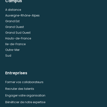
Campus
Participez à
Participez à notre
Tout
A distance
notre réunion
réunion
la f
Auvergne-Rhône-Alpes
d'information
d'information en
App
en ligne -
ligne - Simplon
Fou
Grand Est
Simplon Lyon, le
Lyon, le mardi à
Prog
Grand Ouest
mardi à 14h30.
14h30.
merc
Grand Sud Ouest
Hauts-de-France
Participer
Participer
Part
Ile-de-France
Outre-Mer
Sud
Mercredi
Réunion
6
Entreprises
d'information
Jan 2027
Formation
Former vos collaborateurs
Apple
Recruter des talents
Foundation
Program
Engager votre organisation
Janvier.27
Bénéficier de notre expertise