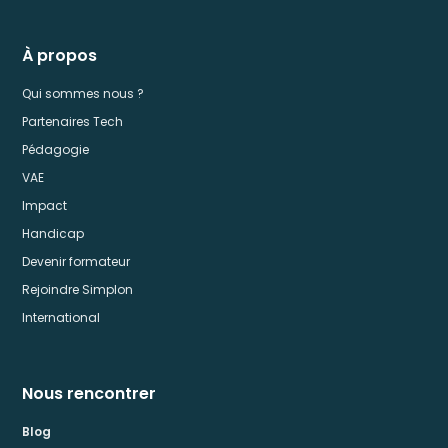
Tout savoir sur
la formation
À propos
Apple
Foundation
Qui sommes nous ?
Program, le
mercredi à 10h.
Partenaires Tech
Pédagogie
Participer
VAE
Impact
Handicap
Devenir formateur
Rejoindre Simplon
International
Nous rencontrer
Blog