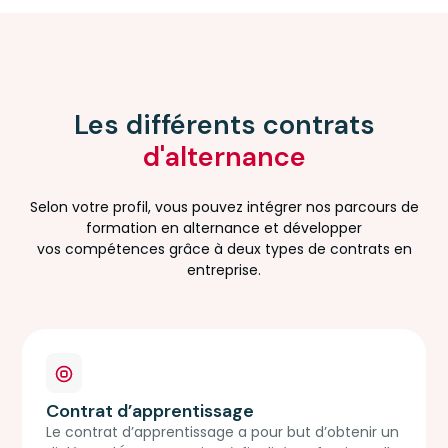
Mercredi
Mardi
Réunion
Ré
Lyon
9
15
d'information
d'
Réunion
Sep 2026
Sep 2026
d'information
Les différents contrats
Formation
For
Webinaire-
Apple
App
d'alternance
Formations
Foundation
Fou
Simplon Lyon
Program
Pro
Septembre.26
Sept. 26
26
Selon votre profil, vous pouvez intégrer nos parcours de
formation en alternance et développer
Participez à notre
Tout savoir sur
Tout
vos compétences grâce à deux types de contrats en
réunion
la formation
la f
entreprise.
d'information en
Apple
App
ligne - Simplon
Foundation
Fou
Lyon, le mardi à
Program, le
Prog
14h30.
mercredi à 10h.
à 10h
Participer
Participer
Part
Contrat d’apprentissage
Le contrat d’apprentissage a pour but d’obtenir un