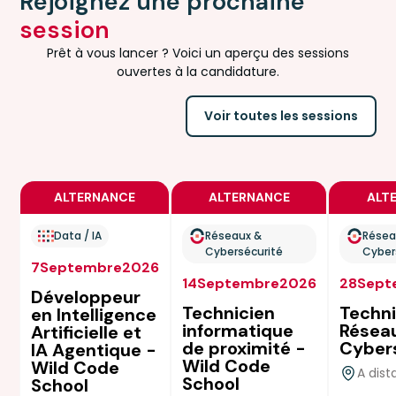
Rejoignez une prochaine
session
Prêt à vous lancer ? Voici un aperçu des sessions
ouvertes à la candidature.
Voir toutes les sessions
ALTERNANCE
ALTERNANCE
ALT
Data / IA
Réseaux &
Résea
Cybersécurité
Cyber
7
Septembre
2026
14
Septembre
2026
28
Sept
Développeur
Technicien
Techni
en Intelligence
informatique
Résea
Artificielle et
de proximité -
Cyber
IA Agentique -
Wild Code
Wild Code
A dis
School
School