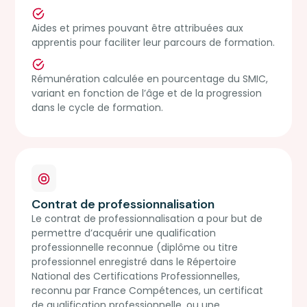
Aides et primes pouvant être attribuées aux
Participer
Participer
Part
apprentis pour faciliter leur parcours de formation.
Rémunération calculée en pourcentage du SMIC,
variant en fonction de l’âge et de la progression
Mercredi
Mercredi
dans le cycle de formation.
23
23
Sep 2026
Sep 2026
Formé, payé,
Initiez-vous au
Mas
recruté :
développement
IA e
l'alternance,
web en 60
que
votre
minutes (même
dem
meilleur
sans
com
atout pour
expérience)
prép
Contrat de professionnalisation
entrer dans
Acc
Le contrat de professionnalisation a pour but de
Découvrez le
la tech
Pari
permettre d’acquérir une qualification
développement
professionnelle reconnue (diplôme ou titre
Formation,
web et codez vos
Tra
professionnel enregistré dans le Répertoire
entreprise,
premières lignes le
votr
National des Certifications Professionnelles,
contrat : tout
23/09 de 15h à 16h.
d’em
reconnu par France Compétences, un certificat
savoir sur
à l’
de qualification professionnelle, ou une