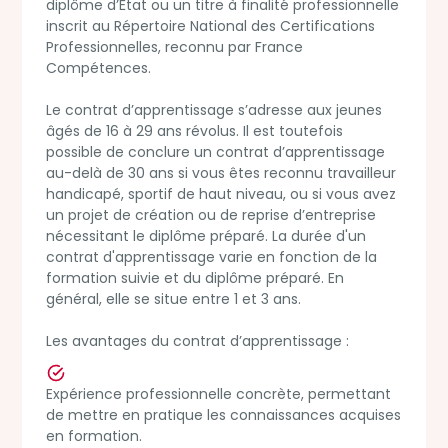
diplôme d’État ou un titre à finalité professionnelle
inscrit au Répertoire National des Certifications
Mardi
Mercredi
Professionnelles, reconnu par France
Ré
Toulouse
22
23
Compétences.
d'
Sep 2026
Sep 2026
Financer
Portes
For
Le contrat d’apprentissage s’adresse aux jeunes
votre
ouvertes
App
âgés de 16 à 29 ans révolus. Il est toutefois
formation
Toulouse :
Fou
possible de conclure un contrat d’apprentissage
tech grâce
découvrez nos
Pro
au-delà de 30 ans si vous êtes reconnu travailleur
au CPF :
formations au
26
handicapé, sportif de haut niveau, ou si vous avez
mode
numérique
un projet de création ou de reprise d’entreprise
d'emploi
Tout
Découvrez les
nécessitant le diplôme préparé. La durée d'un
avec la
la f
métiers de la tech
contrat d'apprentissage varie en fonction de la
Caisse des
App
à Toulouse le
formation suivie et du diplôme préparé. En
Dépôts
Fou
23/09 à 9h30 avec
général, elle se situe entre 1 et 3 ans.
Prog
CPF,
Simplon.
merc
démarches,
Les avantages du contrat d’apprentissage :
formations
tech : toutes
Expérience professionnelle concrète, permettant
les réponses le
de mettre en pratique les connaissances acquises
22/09 à 14h en
en formation.
webinaire.