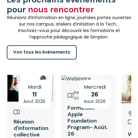
pour
nous rencontrer
Réunions d’information en ligne, journées portes ouvertes
sur nos campus, ateliers d’initiation à la Tech...
Inscrivez-vous pour découvrir les formations et
l’approche pédagogique de Simplon.
Voir tous les évènements
Mardi
Mercredi
Réunion
11
26
d'information
Aout 2026
Aout 2026
Formation
Apple
L
R
Foundation
Réunion
d'
Program- Août.
d'information
26
Web
collective