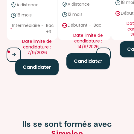
18 mo
A distance
A distance
Début
12 mois
18 mois
true
true
Dat
Débutant
-
Bac
Intermédiaire
-
Bac
can
+3
2
Date limite de
candidature :
Date limite de
14/9/2026
candidature :
Ca
7/9/2026
Candidater
Candidater
Ils se sont formés avec
Simplon