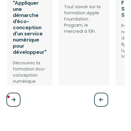
For
"Appliquer
Tout savoir sur la
Sim
une
formation Apple
Sep
démarche
Foundation
d'éco-
Program, le
Part
conception
mercredi à 10h.
notr
d'un service
d'in
numérique
lign
pour
Lyon
développeur"
14h3
Découvrez la
formation éco-
conception
numérique
pour
développeurs. 11
août | 11h | En
ligne
Participer
Participer
Part