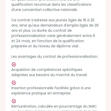
l’alternance
24 s
qualification reconnue dans les classifications
tech le 23/09 à
d’une convention collective nationale.
14h.
Ce contrat s’adresse aux jeunes âgés de 16 à 25
Participer
Participer
Part
ans, ainsi qu'aux demandeurs d'emploi âgés de 26
ans et plus. La durée du contrat de
professionnalisation varie généralement entre 6
et 24 mois, en fonction de la qualification
préparée et du niveau de diplôme visé.
Jeudi
Jeudi
Marseille -
24
24
Les avantages du contrat de professionnalisation :
Campus Le
Sep 2026
Sep 2026
Dans la tête
Du c
Cloître
d'un hacker :
ripo
Acquisition de compétences spécifiques
démo de
mét
Portes
adaptées aux besoins du marché du travail.
piratage et
fon
ouvertes
découverte des
fon
Simplon
métiers de la
pro
Insertion professionnelle facilitée grâce à une
Marseille :
cybersécurité
num
expérience pratique en entreprise.
découvrez
IBM
nos
Découvrez la
formations
cybersécurité
Déco
Rémunération, calculée en pourcentage du SMIC
au numérique