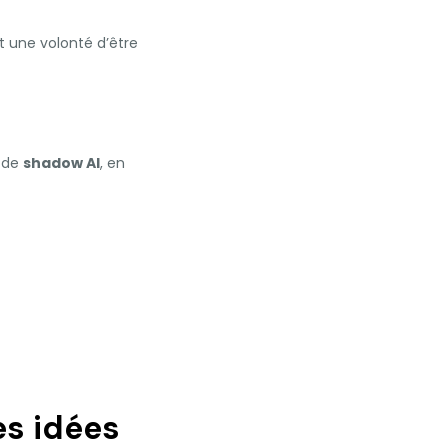
t une volonté d’être
s de
shadow AI
, en
es idées