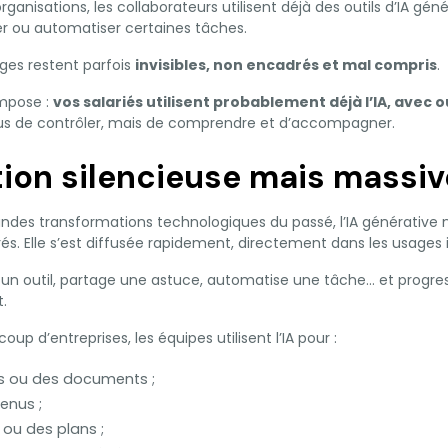
anisations, les collaborateurs utilisent déjà des outils d’IA gén
er ou automatiser certaines tâches.
ges restent parfois
invisibles, non encadrés et mal compris
.
impose :
vos salariés utilisent probablement déjà l’IA, avec 
lus de contrôler, mais de comprendre et d’accompagner.
ion silencieuse mais massiv
des transformations technologiques du passé, l’IA générative 
rés. Elle s’est diffusée rapidement, directement dans les usages i
 un outil, partage une astuce, automatise une tâche… et progre
.
up d’entreprises, les équipes utilisent l’IA pour :
s ou des documents ;
enus ;
 ou des plans ;