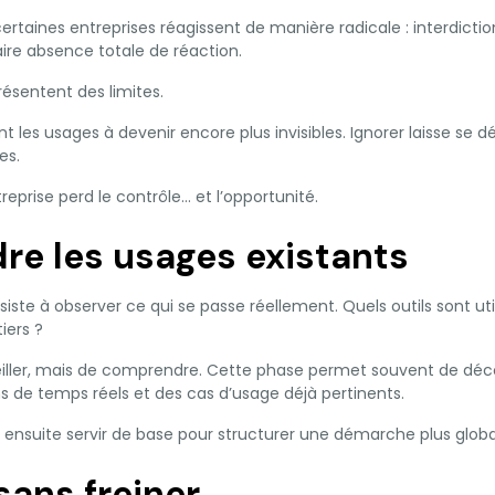
ertaines entreprises réagissent de manière radicale : interdicti
raire absence totale de réaction.
ésentent des limites.
t les usages à devenir encore plus invisibles. Ignorer laisse se 
es.
treprise perd le contrôle… et l’opportunité.
e les usages existants
ste à observer ce qui se passe réellement. Quels outils sont util
iers ?
veiller, mais de comprendre. Cette phase permet souvent de décou
ns de temps réels et des cas d’usage déjà pertinents.
ensuite servir de base pour structurer une démarche plus globa
sans freiner