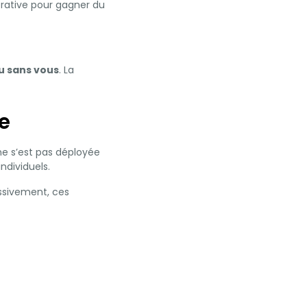
érative pour gagner du
ou sans vous
. La
e
ne s’est pas déployée
ndividuels.
ssivement, ces