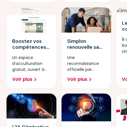
technologies.
artificielle.
L
c
d
8 
p
Simplon
Boostez vos
bo
d
renouvelle sa
compétences
Li
Li
certification
avec l’IA
Une
Un espace
"Mobiliser les
Générative
reconnaissance
d’acculturation
compétences
officielle par
gratuit, ouvert à
informatiques
France
tous
fondamentales"
Voir plus
Voir plus
Vo
Compétences.
L'IA Générative