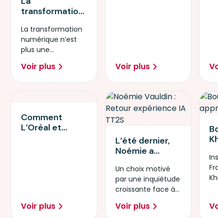
La
te
pa
gagnant pour
transformation
ul
E
recruter les
numérique : une
talents en
La transformation
réalité
cybersécurité
numérique n’est
quotidienne
de demain
plus une
pour les PME
perspective
européennes
Voir plus
Voir plus
Vo
lointaine : elle est
devenue une
réalité.
Comment
L’Oréal et
B
Simplon ont
Kh
L’été dernier,
accompagné
p
Noémie a
400
In
in
décidé de se
collaborateurs
Fr
Un choix motivé
l'
plonger dans
pour lutter
Kh
par une inquiétude
ar
une formation
contre
pr
croissante face à
de cinq jours
l'illectronisme
la démocratisation
sur
Voir plus
Voir plus
Vo
rapide de ces
l’intelligence