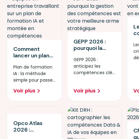
L
c
v
GEPP 2026 :
Le
cr
pourquoi la
Comment
cr
en
gestion des
lancer un plan
dé
a
GEPP 2026 :
compétences
de formation IA
en
anticipez les
Plan de formation
est votre
en 90 jours : la
po
compétences clés
IA : la méthode
meilleure arme
méthode étape
co
et sécurisez
simple pour passer
stratégique
par étape
l’avenir de votre
de l’idée à l’action.
Voir plus
Voir plus
Vo
entreprise.
Opco Atlas
2026 :
CP
Sécurisez votre
qu