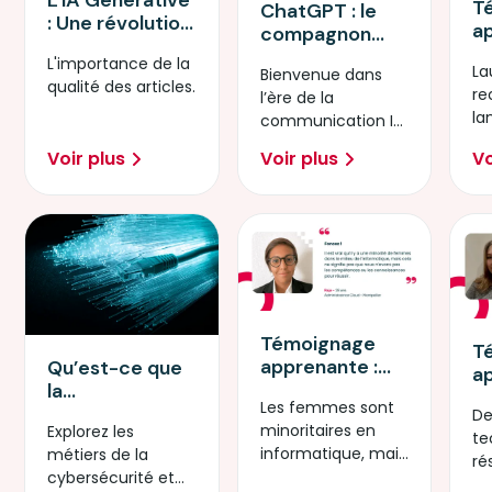
T
ChatGPT : le
: Une révolution
a
compagnon
dans le monde
D
virtuel dans
L'importance de la
du numérique
La
In
Bienvenue dans
l'ère de l'IA
qualité des articles.
re
Ar
l’ère de la
la
communication IA,
pa
où ChatGPT
Voir plus
Voir plus
Vo
ex
révolutionne nos
vi
interactions au
quotidien.
Témoignage
T
apprenante :
Qu’est-ce que
a
Administratrice
la
T
Les femmes sont
Cloud Ecole
cybersécurité ?
De
R
minoritaires en
Explorez les
Cloud
te
informatique, mais
métiers de la
Microsoft by
ré
elles ont toutes les
cybersécurité et
Simplon
El