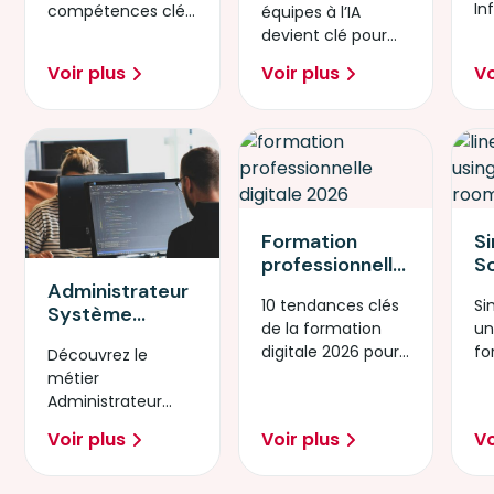
In
compétences clés
équipes à l’IA
te
cybersécurité ?
l’acculturation
Pr
pour réussir la
devient clé pour
p
devient
transformation
innover, sécuriser
ut
stratégique en
Voir plus
Voir plus
Vo
numérique en
les usages et
2026
2026.
rester compétitif.
Formation
S
professionnelle
So
digitale en
in
Administrateur
10 tendances clés
Si
2026 : 10
pa
Système
de la formation
un
tendances qui
s
DevOps : un
digitale 2026 pour
fo
impactent les
l’
Découvrez le
métier clé de la
guider les DRH et
nu
DRH
fo
métier
transformation
développer les
fa
m
Administrateur
digitale
compétences.
Système DevOps.
Voir plus
Voir plus
Vo