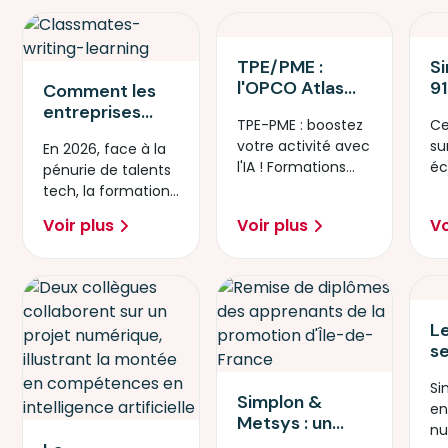
tech.
entreprise
la pénurie de
talents
TPE/PME :
S
l'OPCO Atlas
91
Comment les
ouvre l'accès à
à 
entreprises
TPE-PME : boostez
Ce
des formations
ég
repensent leurs
votre activité avec
su
En 2026, face à la
IA certifiantes
pr
stratégies
l'IA ! Formations
éc
pénurie de talents
et jusqu’à 100
compétences
certifiantes 100%
ré
tech, la formation
% financées, en
face à la
financées par
le
s’impose comme
partenariat
pénurie tech
Voir plus
Voir plus
Vo
OPCO Atlas.
h
le levier clé pour
avec Simplon
sécuriser
L
s
l'
Si
l'
Simplon &
e
e
Metsys : un
nu
un
partenariat