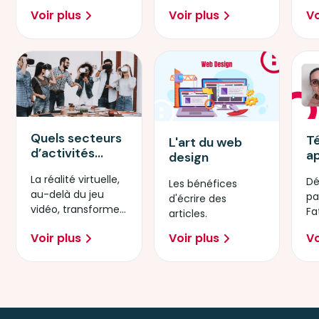
compétences
les opportunités
f
Voir plus
Voir plus
Vo
pour réussir !
qu’ils offrent aux
nu
entreprises.
Quels secteurs
T
L'art du web
d’activités
a
design
utilisent
D
La réalité virtuelle,
Dé
l’AR/VR ?
W
Les bénéfices
au-delà du jeu
pa
d'écrire des
vidéo, transforme
Fa
articles.
peu à peu divers
d'
Voir plus
Voir plus
Vo
secteurs et
sc
usages.
dé