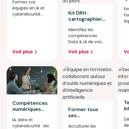
Formez vos
transition IA et
ch
équipes en IA et
Cybersécurité
Fi
f
Kit DRH :
cybersécurité
avec Simplon
fo
é
cartographier
grâce aux
éq
les
financements
Op
Identifiez les
compétences
Opco Atlas 2026.
di
compétences
Data & IA de
20
Data & IA de vos
vos équipes en
équipes en 30
30 jours
Voir plus
Voir plus
Vo
jours.
T
Compétences
I
numériques
Former tous
Pr
prioritaires en
ses
Dé
IA, data et
l’
2026 : IA, data
collaborateurs
de
cybersécurité : les
Acculturer les
l’
ou
à l’IA : pourquoi