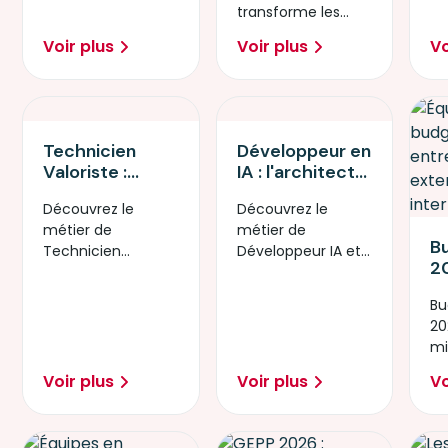
découvrez notre
po
choisir ?
transforme les
mé
entreprises
checklist RH pour
mé
compétences et
pl
Voir plus
Voir plus
Vo
faire le bon choix.
nu
booste la
productivité.
Retour
d'expérience.
Technicien
Développeur en
Valoriste :
IA : l'architecte
donnez du sens
de la révolution
Découvrez le
Découvrez le
à votre carrière
technologique
métier de
métier de
en réparant le
B
Technicien
Développeur IA et
futur
20
Valoriste et
créez les
re
formez-vous au
applications
Bu
l’
réemploi
intelligentes de
20
mi
numérique.
demain.
mi
re
in
?
Voir plus
Voir plus
Vo
fa