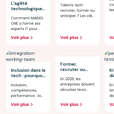
p
tech : coûts,
L'agilité
co
Talents tech :
m
délais et ROI –
technologique :
le
recruter, former ou
d
le comparatif
nouveau
re
anticiper ? Les clés
at
que les RH
Comment MAIDES
moteur de
Gr
pour décider en
c
attendaient
ONE a formé ses
compétitivité
2026.
vi
experts IT pour
pour nos
p
créer Ti’Bot, l’IA Péi,
entreprises
Voir plus
Voir plus
Vo
et booster la
réunionnaises ?
compétitivité l
Former,
recruter ou
Inclusion dans la
Ki
reconvertir :
tech : pourquoi
d
En 2026, les
comment
les entreprises
b
entreprises doivent
Inclusion,
sécuriser
En
misent sur les
c
sécuriser leurs
compétences,
(durablement)
Si
femmes et les
n
compétences
performance : la
les
di
personnes en
ch
numériques :
nouvelle équation
compétences
c
situation de
so
Voir plus
Voir plus
Vo
former, recruter,
RH face à la
numériques de
nu
handicap (PSH)
reco.IT
pénurie de talents
votre
ch
pour répondre à