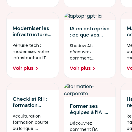
me
Moderniser les
M
IA en entreprise
infrastructures
c
: ce que vos
IT : le guide du
m
salariés font
Pénurie tech :
Me
Shadow AI :
reskilling
é
déjà en secret
modernisez votre
pa
découvrez
interne pour les
c
(et comment
infrastructure IT
ma
comment
CTO et DRH
s
réagir)
grâce au reskilling
fo
encadrer et
v
Voir plus
Voir plus
Vo
de vos équipes
bu
former vos salariés
internes.
qui utilisent déjà
l'IA en secret.
Checklist RH :
H
formation
re
Former ses
courte, longue
S
équipes à l’IA :
Acculturation,
Re
ou
a
un enjeu
formation courte
ha
acculturation…
Découvrez
T
stratégique
ou longue :
pa
quel format
comment l'IA
po
pour les