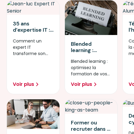
35 ans
T
d’expertise IT :
l’
Pourquoi l’IA est
cy
Comment un
Co
l’aboutissement
p
Blended
expert IT
la
logique d’une
n
learning :
transforme son
mé
carrière ?
définition,
expérience en
Af
Blended learning :
avantages et
levier stratégique
pr
optimisez la
chiffres clés en
sy
formation de vos
2026
in
collaborateurs
Voir plus
Voir plus
Vo
avec un modèle
hybride.
De
c
Former ou
l’
recruter dans la
Dé