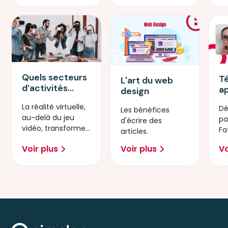
entreprises.
Quels secteurs
T
L'art du web
d’activités
a
design
utilisent
D
La réalité virtuelle,
Dé
l’AR/VR ?
W
Les bénéfices
au-delà du jeu
pa
d'écrire des
vidéo, transforme
Fa
articles.
peu à peu divers
d'
Voir plus
Voir plus
Vo
secteurs et
sc
usages.
dé