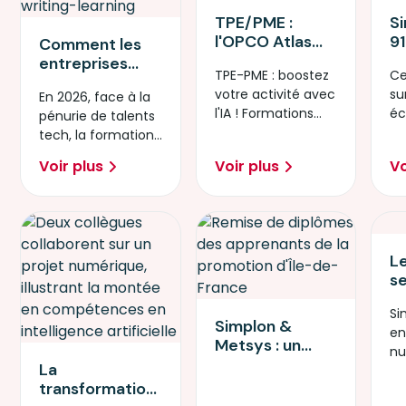
TPE/PME :
S
l'OPCO Atlas
91
Comment les
ouvre l'accès à
à 
entreprises
TPE-PME : boostez
Ce
des formations
ég
repensent leurs
votre activité avec
su
En 2026, face à la
IA certifiantes
pr
stratégies
l'IA ! Formations
éc
pénurie de talents
et jusqu’à 100
compétences
certifiantes 100%
ré
tech, la formation
% financées, en
face à la
financées par
le
s’impose comme
partenariat
pénurie tech
Voir plus
Voir plus
Vo
OPCO Atlas.
h
le levier clé pour
avec Simplon
sécuriser
L
s
l'
Si
l'
Simplon &
e
e
Metsys : un
nu
un
partenariat
La
te
pa
gagnant pour
transformation
ul
E
recruter les