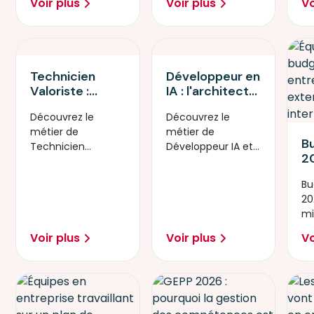
Voir plus
Voir plus
Vo
faire le bon choix.
nu
booste la
productivité.
Retour
d'expérience.
Technicien
Développeur en
Valoriste :
IA : l'architecte
donnez du sens
de la révolution
Découvrez le
Découvrez le
à votre carrière
technologique
métier de
métier de
en réparant le
B
Technicien
Développeur IA et
futur
20
Valoriste et
créez les
re
formez-vous au
applications
Bu
l’
réemploi
intelligentes de
20
mi
numérique.
demain.
mi
re
in
?
Voir plus
Voir plus
Vo
fa