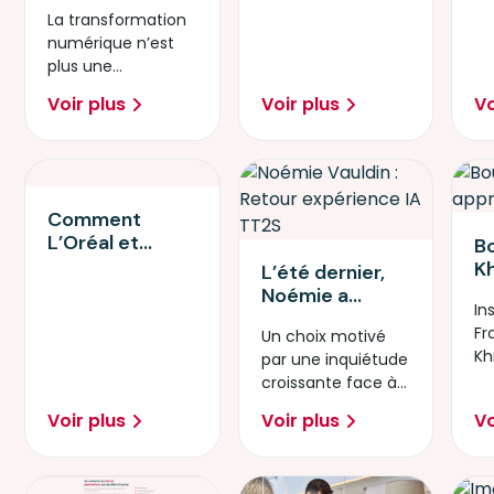
numérique : une
talents en
La transformation
réalité
cybersécurité
numérique n’est
quotidienne
de demain
plus une
pour les PME
perspective
européennes
Voir plus
Voir plus
Vo
lointaine : elle est
devenue une
réalité.
Comment
L’Oréal et
B
Simplon ont
Kh
L’été dernier,
accompagné
p
Noémie a
400
In
in
décidé de se
collaborateurs
Fr
Un choix motivé
l'
plonger dans
pour lutter
Kh
par une inquiétude
ar
une formation
contre
pr
croissante face à
de cinq jours
l'illectronisme
la démocratisation
sur
Voir plus
Voir plus
Vo
rapide de ces
l’intelligence
technologies.
artificielle.