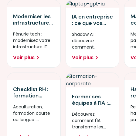
Moderniser les
M
IA en entreprise
infrastructures
c
: ce que vos
IT : le guide du
m
salariés font
Pénurie tech :
Me
Shadow AI :
reskilling
é
déjà en secret
modernisez votre
pa
découvrez
interne pour les
c
(et comment
infrastructure IT
ma
comment
CTO et DRH
s
réagir)
grâce au reskilling
fo
encadrer et
v
Voir plus
Voir plus
Vo
de vos équipes
bu
former vos salariés
internes.
qui utilisent déjà
l'IA en secret.
Checklist RH :
H
formation
re
Former ses
courte, longue
S
équipes à l’IA :
Acculturation,
Re
ou
a
un enjeu
formation courte
ha
acculturation…
Découvrez
T
stratégique
ou longue :
pa
quel format
comment l'IA
po
pour les
découvrez notre
po
choisir ?
transforme les
mé
entreprises
checklist RH pour
mé
compétences et
pl