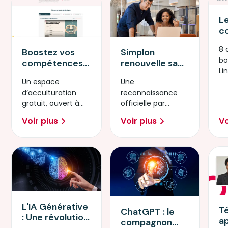
L
c
d
8 
p
Simplon
Boostez vos
bo
d
renouvelle sa
compétences
Li
Li
certification
avec l’IA
Une
Un espace
"Mobiliser les
Générative
reconnaissance
d’acculturation
compétences
officielle par
gratuit, ouvert à
informatiques
France
tous
fondamentales"
Voir plus
Voir plus
Vo
Compétences.
L'IA Générative
T
ChatGPT : le
: Une révolution
a
compagnon
dans le monde