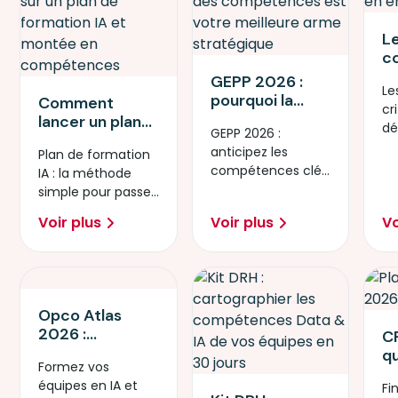
L
c
v
GEPP 2026 :
Le
cr
pourquoi la
Comment
cr
en
gestion des
lancer un plan
dé
a
GEPP 2026 :
compétences
de formation IA
en
anticipez les
Plan de formation
est votre
en 90 jours : la
po
compétences clés
IA : la méthode
meilleure arme
méthode étape
co
et sécurisez
simple pour passer
stratégique
par étape
l’avenir de votre
de l’idée à l’action.
Voir plus
Voir plus
Vo
entreprise.
Opco Atlas
2026 :
CP
Sécurisez votre
qu
Formez vos
transition IA et
ch
équipes en IA et
Cybersécurité
Fi
f