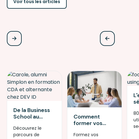
Voir tous les articles
L'
s
sa
De la Business
80
c
Comment
School au
uti
av
former vos
développement
se
d
Découvrez le
équipes tech à
iOS : le parcours
se
ré
Formez vos
parcours de
la sécurité des
de Carole au