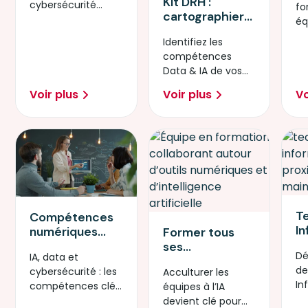
Kit DRH :
cybersécurité
avec Simplon
fo
é
cartographier
grâce aux
éq
les
financements
Op
Identifiez les
compétences
Opco Atlas 2026.
di
compétences
Data & IA de
20
Data & IA de vos
vos équipes en
équipes en 30
30 jours
Voir plus
Voir plus
Vo
jours.
T
Compétences
I
numériques
Former tous
Pr
prioritaires en
ses
Dé
IA, data et
l’
2026 : IA, data
collaborateurs
de
cybersécurité : les
Acculturer les
l’
ou
à l’IA : pourquoi
In
compétences clés
équipes à l’IA
te
cybersécurité ?
l’acculturation
Pr
pour réussir la
devient clé pour
p
devient