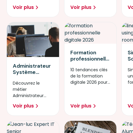
transformation
innover, sécuriser
ut
stratégique en
Voir plus
Voir plus
Vo
numérique en
les usages et
2026
2026.
rester compétitif.
Formation
S
professionnelle
So
digitale en
in
Administrateur
10 tendances clés
Si
2026 : 10
pa
Système
de la formation
un
tendances qui
s
DevOps : un
digitale 2026 pour
fo
impactent les
l’
Découvrez le
métier clé de la
guider les DRH et
nu
DRH
fo
métier
transformation
développer les
fa
m
Administrateur
digitale
compétences.
Système DevOps.
Voir plus
Voir plus
Vo