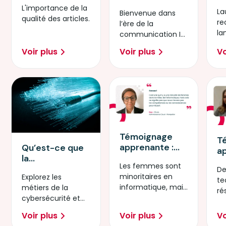
D
virtuel dans
L'importance de la
du numérique
La
In
Bienvenue dans
l'ère de l'IA
qualité des articles.
re
Ar
l’ère de la
la
communication IA,
pa
où ChatGPT
Voir plus
Voir plus
Vo
ex
révolutionne nos
vi
interactions au
quotidien.
Témoignage
T
apprenante :
Qu’est-ce que
a
Administratrice
la
T
Les femmes sont
Cloud Ecole
cybersécurité ?
De
R
minoritaires en
Explorez les
Cloud
te
informatique, mais
métiers de la
Microsoft by
ré
elles ont toutes les
cybersécurité et
Simplon
El
compétences
les opportunités
f
Voir plus
Voir plus
Vo
pour réussir !
qu’ils offrent aux
nu