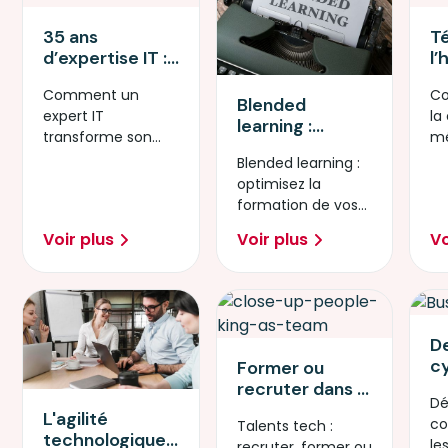
35 ans
T
d’expertise IT :
l’
Pourquoi l’IA est
cy
Comment un
Co
l’aboutissement
p
Blended
expert IT
la
logique d’une
n
learning :
transforme son
mé
carrière ?
définition,
expérience en
Af
Blended learning :
avantages et
levier stratégique
pr
optimisez la
chiffres clés en
sy
formation de vos
2026
in
collaborateurs
Voir plus
Voir plus
Vo
avec un modèle
hybride.
De
c
Former ou
l’
recruter dans la
Dé
p
tech : coûts,
L'agilité
co
Talents tech :
m
délais et ROI –
technologique :
le
recruter, former ou