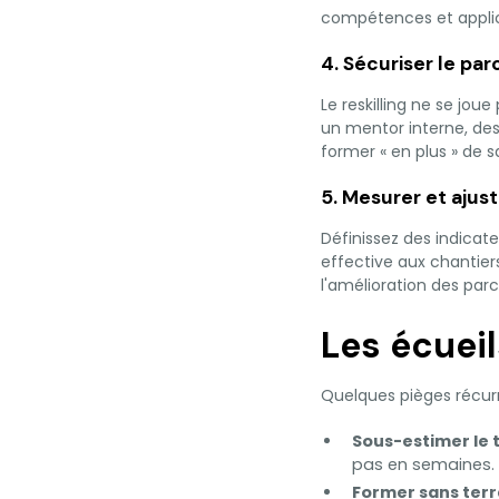
compétences et applica
4. Sécuriser le pa
Le reskilling ne se jo
un mentor interne, des
former « en plus » de 
5. Mesurer et ajus
Définissez des indicat
effective aux chantiers
l'amélioration des par
Les écueil
Quelques pièges récur
Sous-estimer le 
pas en semaines. 
Former sans terra