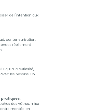
sser de l'intention aux
oud, conteneurisation,
étences réellement
n.
i qui a la curiosité,
 avec les besoins. Un
s
pratiques,
oches des vôtres, mise
ce entre montée en