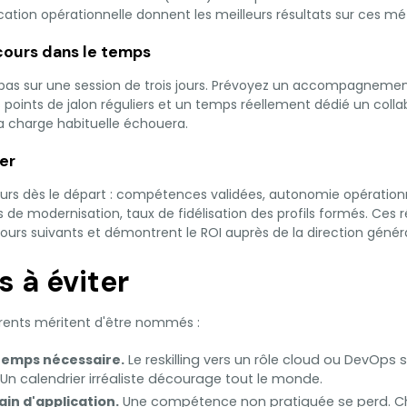
tion opérationnelle donnent les meilleurs résultats sur ces mét
rcours dans le temps
ue pas sur une session de trois jours. Prévoyez un accompagnemen
 points de jalon réguliers et un temps réellement dédié un colla
sa charge habituelle échouera.
ter
eurs dès le départ : compétences validées, autonomie opérationn
 de modernisation, taux de fidélisation des profils formés. Ces r
cours suivants et démontrent le ROI auprès de la direction génér
s à éviter
rents méritent d'être nommés :
temps nécessaire.
Le reskilling vers un rôle cloud ou DevOps
Un calendrier irréaliste décourage tout le monde.
in d'application.
Une compétence non pratiquée se perd. 