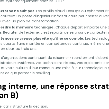
nent systématiquement chez les CTO :
xterne ne suit pas.
Les profils cloud, DevOps ou cybersécuri
t coûteux. Un poste d'ingénieur infrastructure peut rester ouve
e avec un plan de transformation.
 perdre la mémoire technique.
Chaque départ emporte une c
 Recruter de l'externe, c'est repartir de zéro sur ce contexte m
ences se creuse plus vite qu'il ne se comble.
Les technolog
les courts. Sans montée en compétences continue, même une 
 en deux ou trois ans.
d'organisations continuent de raisonner « recrutement d'abord »
istrateurs systèmes, vos techniciens réseau, vos exploitants con
 et votre culture. Il leur manque une mise à jour technologique
t ce que permet le reskilling.
ing interne, une réponse stra
an B)
, car il structure la décision.