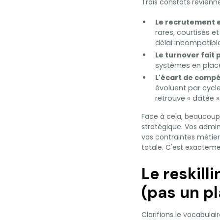
Trois constats revien
Le recrutement e
rares, courtisés e
délai incompatibl
Le turnover fait
systèmes en place.
L'écart de compét
évoluent par cyc
retrouve « datée »
Face à cela, beaucoup 
stratégique. Vos admin
vos contraintes métier
totale. C'est exactemen
Le reskill
(pas un pl
Clarifions le vocabulaire