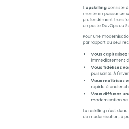
L'
upskilling
consiste à
monte en puissance su
profondément transform
un poste DevOps ou S
Pour une modernisation
par rapport au seul re
Vous capitalisez
immédiatement dan
Vous fidélisez vo
puissants. À l'inve
Vous maîtrisez vo
rapide à enclenche
Vous diffusez un
modernisation se 
Le reskilling n'est don
de modernisation, à pa