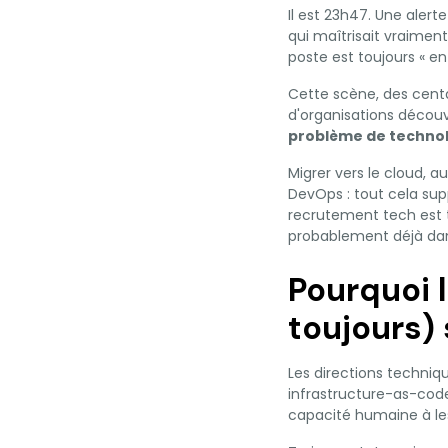
Il est 23h47. Une alert
qui maîtrisait vraiment 
poste est toujours « e
Cette scène, des centa
d'organisations découv
problème de technol
Migrer vers le cloud,
DevOps : tout cela su
recrutement tech est t
probablement déjà dans
Pourquoi 
toujours)
Les directions techniq
infrastructure-as-code,
capacité humaine à le