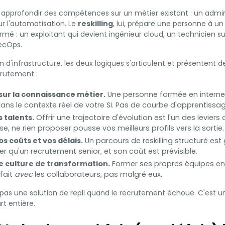
 approfondir des compétences sur un métier existant : un admi
r l'automatisation. Le
reskilling
, lui, prépare une personne à u
é : un exploitant qui devient ingénieur cloud, un technicien su
ecOps.
 d'infrastructure, les deux logiques s'articulent et présentent 
crutement :
 sur la connaissance métier.
Une personne formée en interne
s le contexte réel de votre SI. Pas de courbe d'apprentissag
s talents.
Offrir une trajectoire d'évolution est l'un des leviers 
rse, ne rien proposer pousse vos meilleurs profils vers la sortie.
s coûts et vos délais.
Un parcours de reskilling structuré es
r qu'un recrutement senior, et son coût est prévisible.
e culture de transformation.
Former ses propres équipes envo
fait
avec
les collaborateurs, pas malgré eux.
c pas une solution de repli quand le recrutement échoue. C'est un 
rt entière.