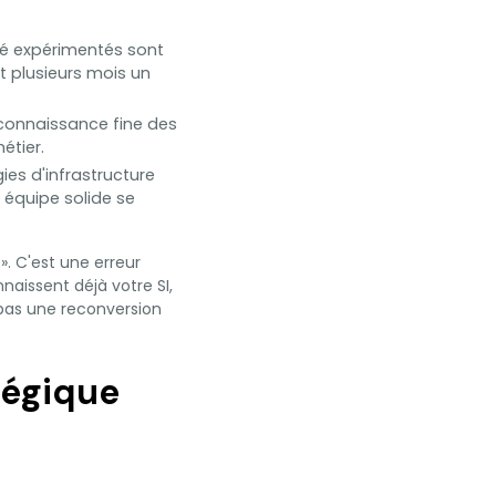
té expérimentés sont
rt plusieurs mois un
onnaissance fine des
étier.
ies d'infrastructure
équipe solide se
. C'est une erreur
naissent déjà votre SI,
 pas une reconversion
tégique