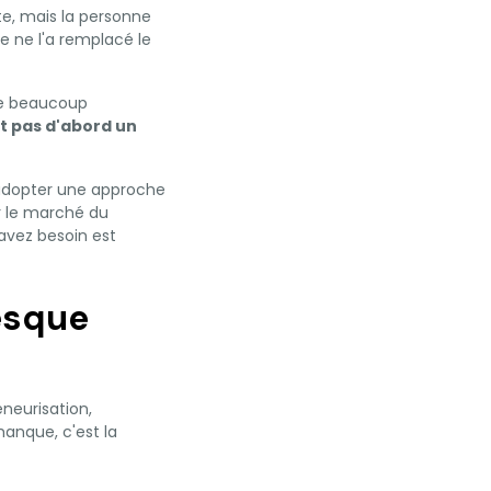
te, mais la personne
ne ne l'a remplacé le
que beaucoup
st pas d'abord un
 adopter une approche
r le marché du
avez besoin est
esque
neurisation,
manque, c'est la