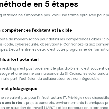
a méthode en 5 étapes
ling efficace ne s'improvise pas. Voici une trame éprouvée pour pa
s compétences l'existant et la cible
 route de modernisation pour définir les compétences cibles : cl
-as-code, cybersécurité, observabilité. Confrontez-la aux comp
ipes. L'écart entre les deux, c'est votre programme de formatio
fils à fort potentiel
 reskilling n'est pas forcément le plus diplômé : c'est souvent celu
ssage et une bonne connaissance du SI. Croisez les volontariats
nulle part l'adhésion du collaborateur est non négociable.
format pédagogique
 se valent pas pour l'infrastructure IT. Privilégiez des dispositif
 dans le réel
: projets concrets, environnements techniques pr
tion en situation de travail (AFEST) et les parcours en alternan