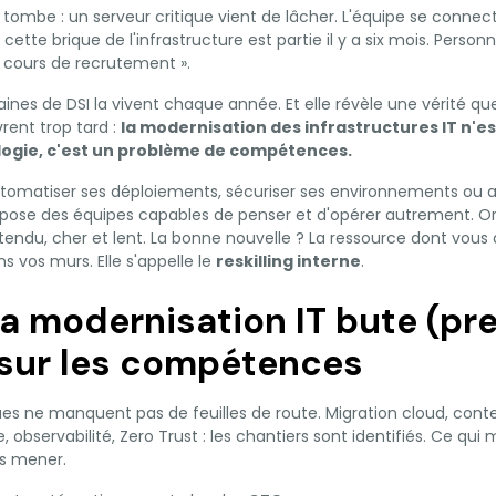
e tombe : un serveur critique vient de lâcher. L'équipe se connec
cette brique de l'infrastructure est partie il y a six mois. Person
n cours de recrutement ».
ines de DSI la vivent chaque année. Et elle révèle une vérité 
rent trop tard :
la modernisation des infrastructures IT n'e
ogie, c'est un problème de compétences.
 automatiser ses déploiements, sécuriser ses environnements ou
ppose des équipes capables de penser et d'opérer autrement. O
endu, cher et lent. La bonne nouvelle ? La ressource dont vous 
 vos murs. Elle s'appelle le
reskilling interne
.
la modernisation IT bute (pr
 sur les compétences
ues ne manquent pas de feuilles de route. Migration cloud, conte
 observabilité, Zero Trust : les chantiers sont identifiés. Ce qui 
s mener.