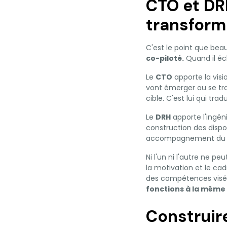
CTO et DRH
transform
C'est le point que bea
co-piloté.
Quand il éch
Le
CTO
apporte la visi
vont émerger ou se tra
cible. C'est lui qui tr
Le
DRH
apporte l'ingéni
construction des dispo
accompagnement du cha
Ni l'un ni l'autre ne p
la motivation et le cad
des compétences visé
fonctions à la même 
Construire