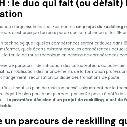
 : le duo qui fait (ou défait) 
ation
ucoup d'organisations sous-estiment :
un projet de reskilling 
oue, c'est presque toujours parce que la technique et les RH ont 
on technologique : quelles compétences seront critiques dans 18
nsformer, quels écarts existent entre les compétences actuelle
aduit la feuille de route technique en besoins de compétences con
erie de parcours : identification des collaborateurs au potentiel 
sitifs, mobilisation des financements de la formation profession
ngement, sécurisation juridique des transitions de poste.
eut réussir seul. Un plan de reskilling pensé uniquement par la tec
re légal. Un plan pensé uniquement par les RH passe à côté de la
es.
La première décision d'un projet de reskilling, c'est de 
table.
 un parcours de reskilling qu