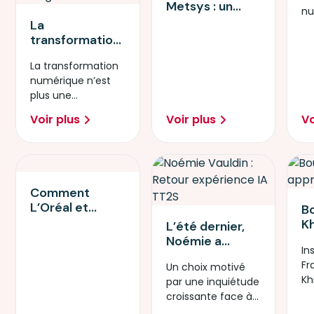
e
Metsys : un
nu
un
partenariat
La
te
pa
gagnant pour
transformation
ul
E
recruter les
numérique : une
talents en
La transformation
réalité
cybersécurité
numérique n’est
quotidienne
de demain
plus une
pour les PME
perspective
européennes
Voir plus
Voir plus
Vo
lointaine : elle est
devenue une
réalité.
Comment
L’Oréal et
B
Simplon ont
Kh
L’été dernier,
accompagné
p
Noémie a
400
In
in
décidé de se
collaborateurs
Fr
Un choix motivé
l'
plonger dans
pour lutter
Kh
par une inquiétude
ar
une formation
contre
pr
croissante face à
de cinq jours
l'illectronisme
la démocratisation