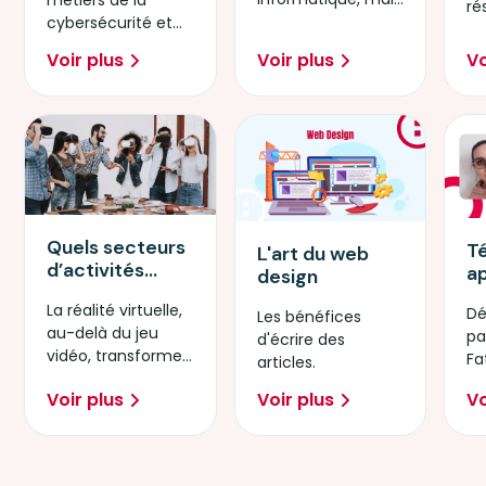
Microsoft by
ré
elles ont toutes les
cybersécurité et
Simplon
El
compétences
les opportunités
f
Voir plus
Voir plus
Vo
pour réussir !
qu’ils offrent aux
nu
entreprises.
Quels secteurs
T
L'art du web
d’activités
a
design
utilisent
D
La réalité virtuelle,
Dé
l’AR/VR ?
W
Les bénéfices
au-delà du jeu
pa
d'écrire des
vidéo, transforme
Fa
articles.
peu à peu divers
d'
Voir plus
Voir plus
Vo
secteurs et
sc
usages.
dé