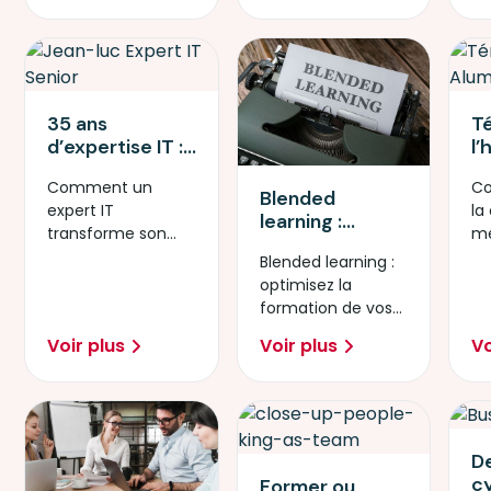
35 ans
T
d’expertise IT :
l’
Pourquoi l’IA est
cy
Comment un
Co
l’aboutissement
p
Blended
expert IT
la
logique d’une
n
learning :
transforme son
mé
carrière ?
définition,
expérience en
Af
Blended learning :
avantages et
levier stratégique
pr
optimisez la
chiffres clés en
sy
formation de vos
2026
in
collaborateurs
Voir plus
Voir plus
Vo
avec un modèle
hybride.
De
c
Former ou