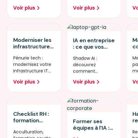
comment agir.
cl
Voir plus
Voir plus
Vo
vo
me
Moderniser les
M
IA en entreprise
infrastructures
c
: ce que vos
IT : le guide du
m
salariés font
Pénurie tech :
Me
Shadow AI :
reskilling
é
déjà en secret
modernisez votre
pa
découvrez
interne pour les
c
(et comment
infrastructure IT
ma
comment
CTO et DRH
s
réagir)
grâce au reskilling
fo
encadrer et
v
Voir plus
Voir plus
Vo
de vos équipes
bu
former vos salariés
internes.
qui utilisent déjà
l'IA en secret.
Checklist RH :
H
formation
re
Former ses
courte, longue
S
équipes à l’IA :
Acculturation,
Re
ou
a
un enjeu