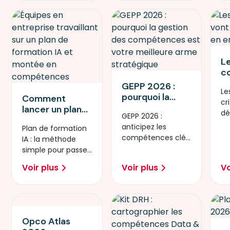
L
c
v
GEPP 2026 :
Le
cr
pourquoi la
Comment
cr
en
gestion des
lancer un plan
dé
a
GEPP 2026 :
compétences
de formation IA
en
anticipez les
Plan de formation
est votre
en 90 jours : la
po
compétences clés
IA : la méthode
meilleure arme
méthode étape
co
et sécurisez
simple pour passer
stratégique
par étape
l’avenir de votre
de l’idée à l’action.
Voir plus
Voir plus
Vo
entreprise.
Opco Atlas