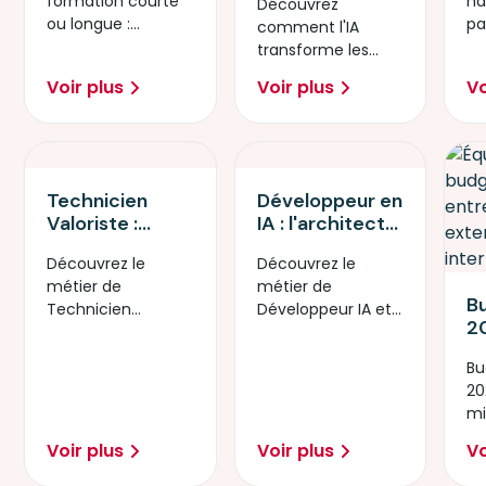
formation courte
ha
acculturation…
Découvrez
T
stratégique
ou longue :
pa
quel format
comment l'IA
po
pour les
découvrez notre
po
choisir ?
transforme les
mé
entreprises
checklist RH pour
mé
compétences et
pl
Voir plus
Voir plus
Vo
faire le bon choix.
nu
booste la
productivité.
Retour
d'expérience.
Technicien
Développeur en
Valoriste :
IA : l'architecte
donnez du sens
de la révolution
Découvrez le
Découvrez le
à votre carrière
technologique
métier de
métier de
en réparant le
B
Technicien
Développeur IA et
futur
20
Valoriste et
créez les
re
formez-vous au
applications
Bu
l’
réemploi
intelligentes de
20
mi
numérique.
demain.
mi
re
in
?
Voir plus
Voir plus
Vo
fa