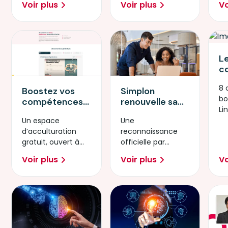
sur
Voir plus
Voir plus
Vo
rapide de ces
l’intelligence
technologies.
artificielle.
L
c
d
8 
p
Simplon
Boostez vos
bo
d
renouvelle sa
compétences
Li
Li
certification
avec l’IA
Une
Un espace
"Mobiliser les
Générative
reconnaissance
d’acculturation
compétences
officielle par
gratuit, ouvert à
informatiques
France
tous
fondamentales"
Voir plus
Voir plus
Vo
Compétences.