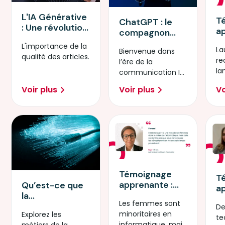
L'IA Générative
T
ChatGPT : le
: Une révolution
a
compagnon
dans le monde
D
virtuel dans
L'importance de la
du numérique
La
In
Bienvenue dans
l'ère de l'IA
qualité des articles.
re
Ar
l’ère de la
la
communication IA,
pa
où ChatGPT
Voir plus
Voir plus
Vo
ex
révolutionne nos
vi
interactions au
quotidien.
Témoignage
T
apprenante :
Qu’est-ce que
a
Administratrice
la
T
Les femmes sont
Cloud Ecole
cybersécurité ?
De
R
minoritaires en
Explorez les
Cloud
te
informatique, mais
métiers de la