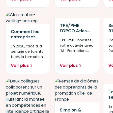
former, recruter,
RH face à la
numériques de
nu
handicap (PSH)
reco.IT
pénurie de talents
votre
ch
pour répondre à
tech.
entreprise
la pénurie de
talents
TPE/PME :
S
l'OPCO Atlas
91
Comment les
ouvre l'accès à
à 
entreprises
TPE-PME : boostez
Ce
des formations
ég
repensent leurs
votre activité avec
su
En 2026, face à la
IA certifiantes
pr
stratégies
l'IA ! Formations
éc
pénurie de talents
et jusqu’à 100
compétences
certifiantes 100%
ré
tech, la formation
% financées, en
face à la
financées par
le
s’impose comme
partenariat
pénurie tech
Voir plus
Voir plus
Vo
OPCO Atlas.
h
le levier clé pour
avec Simplon
sécuriser
L
s
l'
Si
l'
Simplon &
e