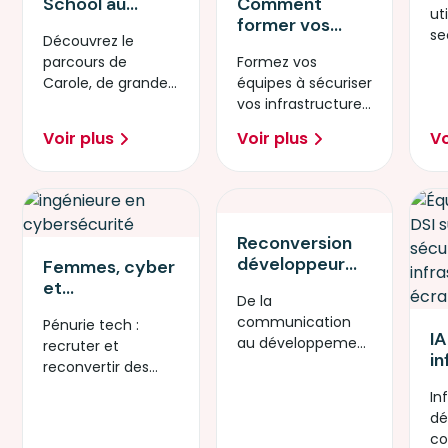
Comment
School au
uti
av
former vos
développement
se
d
Découvrez le
équipes tech à
iOS : le parcours
se
ré
Formez vos
parcours de
la sécurité des
de Carole au
d
équipes à sécuriser
Carole, de grande
infrastructures
cœur de l'Apple
l'
vos infrastructures
école à
à l'ère de l'IA
Foundation
face aux nouveaux
développeuse
générative
Program
Voir plus
Voir plus
Vo
risques liés à l'IA
mobile chez Dev ID
générative.
via Simplon.
Reconversion
développeur
Femmes, cyber
iOS : comment
et
De la
Arnaud a rejoint
infrastructure
communication
Pénurie tech :
l'équipe tech
IT : comment
IA
au développement
recruter et
de Canal+
attirer et
in
iOS : la
reconvertir des
reconvertir les
v
reconversion
femmes est la
talents qui vous
Inf
el
réussie d'Arnaud
solution.
manquent
dé
c
avec Simplon.
Découvrez
co
c