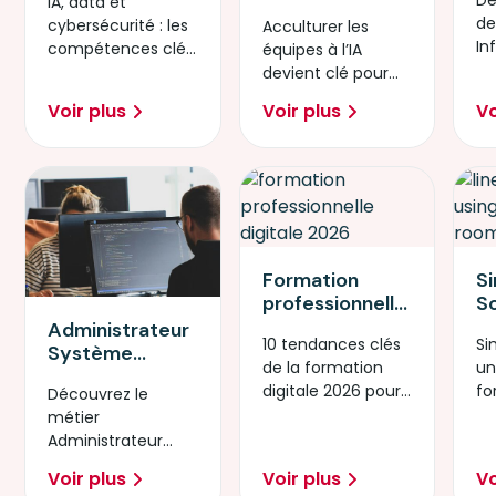
IA, data et
l’
2026 : IA, data
collaborateurs
de
cybersécurité : les
Acculturer les
l’
ou
à l’IA : pourquoi
In
compétences clés
équipes à l’IA
te
cybersécurité ?
l’acculturation
Pr
pour réussir la
devient clé pour
p
devient
transformation
innover, sécuriser
ut
stratégique en
Voir plus
Voir plus
Vo
numérique en
les usages et
2026
2026.
rester compétitif.
Formation
S
professionnelle
So
digitale en
in
Administrateur
10 tendances clés
Si
2026 : 10
pa
Système
de la formation
un
tendances qui
s
DevOps : un
digitale 2026 pour
fo
impactent les
l’
Découvrez le
métier clé de la
guider les DRH et
nu
DRH
fo
métier
transformation
développer les
fa
m
Administrateur
digitale
compétences.
Système DevOps.
Voir plus
Voir plus
Vo