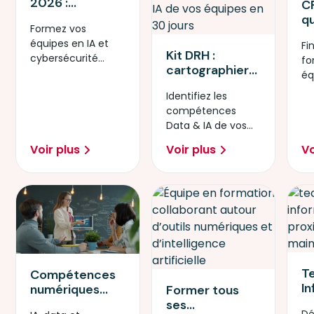
2026 :
CP
Sécurisez votre
qu
Formez vos
transition IA et
ch
équipes en IA et
Cybersécurité
Fi
f
Kit DRH :
cybersécurité
avec Simplon
fo
é
cartographier
grâce aux
éq
les
financements
Op
Identifiez les
compétences
Opco Atlas 2026.
di
compétences
Data & IA de
20
Data & IA de vos
vos équipes en
équipes en 30
30 jours
Voir plus
Voir plus
Vo
jours.
T
Compétences
I
numériques
Former tous
Pr
prioritaires en
ses
Dé