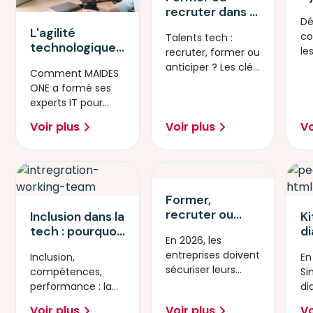
l’
recruter dans la
Dé
p
tech : coûts,
L'agilité
co
Talents tech :
m
délais et ROI –
technologique :
le
recruter, former ou
d
le comparatif
nouveau
re
anticiper ? Les clés
at
que les RH
Comment MAIDES
moteur de
Gr
pour décider en
c
attendaient
ONE a formé ses
compétitivité
2026.
vi
experts IT pour
pour nos
p
créer Ti’Bot, l’IA Péi,
entreprises
Voir plus
Voir plus
Vo
et booster la
réunionnaises ?
compétitivité l
Former,
recruter ou
Inclusion dans la
Ki
reconvertir :
tech : pourquoi
d
En 2026, les
comment
les entreprises
b
entreprises doivent
Inclusion,
sécuriser
En
misent sur les
c
sécuriser leurs
compétences,
(durablement)
Si
femmes et les
n
compétences
performance : la
les
di
personnes en
ch
numériques :
nouvelle équation
compétences
c
situation de
so
Voir plus
Voir plus
Vo