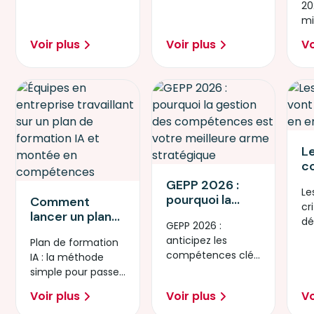
20
mi
numérique.
demain.
mi
re
in
?
Voir plus
Voir plus
Vo
fa
L
c
v
GEPP 2026 :
Le
cr
pourquoi la
Comment
cr
en
gestion des
lancer un plan
dé
a
GEPP 2026 :
compétences
de formation IA
en
anticipez les
Plan de formation
est votre
en 90 jours : la
po
compétences clés
IA : la méthode
meilleure arme
méthode étape
co
et sécurisez
simple pour passer
stratégique
par étape
l’avenir de votre
de l’idée à l’action.
Voir plus
Voir plus
Vo
entreprise.