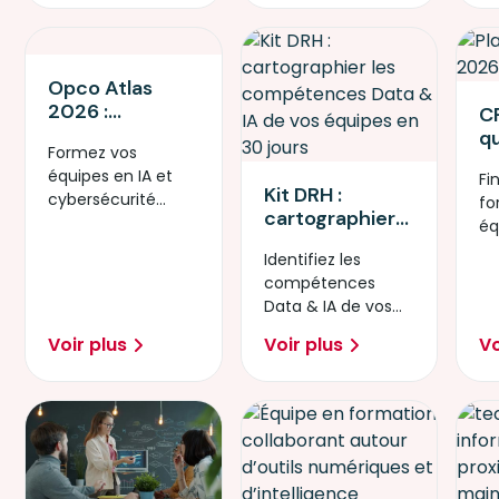
Opco Atlas
2026 :
CP
Sécurisez votre
qu
Formez vos
transition IA et
ch
équipes en IA et
Cybersécurité
Fi
f
Kit DRH :
cybersécurité
avec Simplon
fo
é
cartographier
grâce aux
éq
les
financements
Op
Identifiez les
compétences
Opco Atlas 2026.
di
compétences
Data & IA de
20
Data & IA de vos
vos équipes en
équipes en 30
30 jours
Voir plus
Voir plus
Vo
jours.