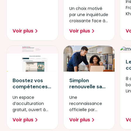
400
In
in
décidé de se
collaborateurs
Fr
Un choix motivé
l'
plonger dans
pour lutter
Kh
par une inquiétude
ar
une formation
contre
pr
croissante face à
de cinq jours
l'illectronisme
la démocratisation
sur
Voir plus
Voir plus
Vo
rapide de ces
l’intelligence
technologies.
artificielle.
L
c
d
8 
p
Simplon
Boostez vos
bo
d
renouvelle sa
compétences
Li
Li
certification
avec l’IA
Une
Un espace
"Mobiliser les
Générative
reconnaissance
d’acculturation
compétences
officielle par
gratuit, ouvert à
informatiques
France
tous
fondamentales"
Voir plus
Voir plus
Vo
Compétences.