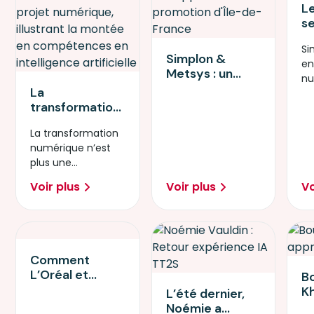
L
s
l'
Si
l'
Simplon &
e
e
Metsys : un
nu
un
partenariat
La
te
pa
gagnant pour
transformation
ul
E
recruter les
numérique : une
talents en
La transformation
réalité
cybersécurité
numérique n’est
quotidienne
de demain
plus une
pour les PME
perspective
européennes
Voir plus
Voir plus
Vo
lointaine : elle est
devenue une
réalité.
Comment
L’Oréal et
B
Simplon ont
Kh
L’été dernier,
accompagné
p
Noémie a