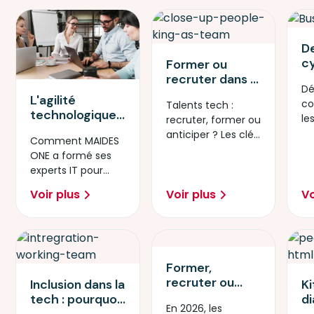
De
c
Former ou
l’
recruter dans la
Dé
p
tech : coûts,
L'agilité
co
Talents tech :
m
délais et ROI –
technologique :
le
recruter, former ou
d
le comparatif
nouveau
re
anticiper ? Les clés
at
que les RH
Comment MAIDES
moteur de
Gr
pour décider en
c
attendaient
ONE a formé ses
compétitivité
2026.
vi
experts IT pour
pour nos
p
créer Ti’Bot, l’IA Péi,
entreprises
Voir plus
Voir plus
Vo
et booster la
réunionnaises ?
compétitivité l
Former,
recruter ou
Inclusion dans la
Ki
reconvertir :
tech : pourquoi
d
En 2026, les
comment