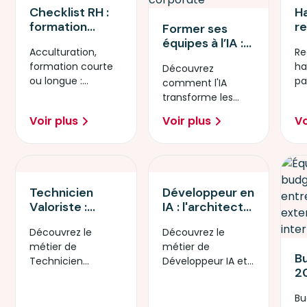
Checklist RH :
H
formation
re
Former ses
courte, longue
S
équipes à l’IA :
Acculturation,
Re
ou
a
un enjeu
formation courte
ha
acculturation…
Découvrez
T
stratégique
ou longue :
pa
quel format
comment l'IA
po
pour les
découvrez notre
po
choisir ?
transforme les
mé
entreprises
checklist RH pour
mé
compétences et
pl
Voir plus
Voir plus
Vo
faire le bon choix.
nu
booste la
productivité.
Retour
d'expérience.
Technicien
Développeur en
Valoriste :
IA : l'architecte
donnez du sens
de la révolution
Découvrez le
Découvrez le
à votre carrière
technologique
métier de
métier de
en réparant le
B
Technicien
Développeur IA et
futur
20
Valoriste et
créez les
re
formez-vous au
applications
Bu
l’
réemploi
intelligentes de