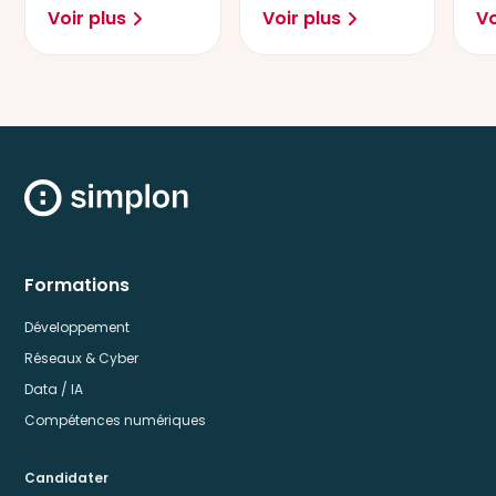
Voir plus
Voir plus
Vo
secteurs et
sc
usages.
dé
Formations
Développement
Réseaux & Cyber
Data / IA
Compétences numériques
Candidater