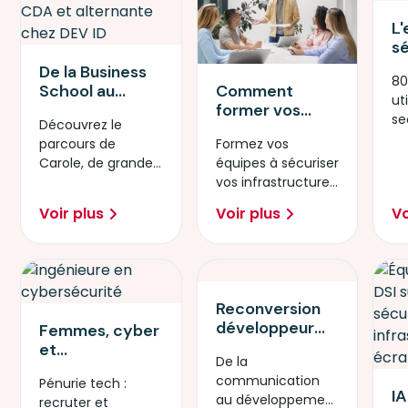
L'
s
sa
De la Business
80
c
Comment
School au
uti
av
former vos
développement
se
d
Découvrez le
équipes tech à
iOS : le parcours
se
ré
Formez vos
parcours de
la sécurité des
de Carole au
d
équipes à sécuriser
Carole, de grande
infrastructures
cœur de l'Apple
l'
vos infrastructures
école à
à l'ère de l'IA
Foundation
face aux nouveaux
développeuse
générative
Program
Voir plus
Voir plus
Vo
risques liés à l'IA
mobile chez Dev ID
générative.
via Simplon.
Reconversion
développeur
Femmes, cyber
iOS : comment
et
De la
Arnaud a rejoint
infrastructure
communication
Pénurie tech :
l'équipe tech
IT : comment
IA
au développement
recruter et
de Canal+
attirer et