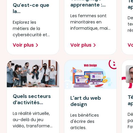
T
apprenante :
Qu’est-ce que
a
Administratrice
la
T
Les femmes sont
Cloud Ecole
cybersécurité ?
De
R
minoritaires en
Explorez les
Cloud
te
informatique, mais
métiers de la
Microsoft by
ré
elles ont toutes les
cybersécurité et
Simplon
El
compétences
les opportunités
f
Voir plus
Voir plus
Vo
pour réussir !
qu’ils offrent aux
nu
entreprises.
Quels secteurs
T
L'art du web
d’activités
a
design
utilisent
D
La réalité virtuelle,
Dé
l’AR/VR ?
W
Les bénéfices
au-delà du jeu
pa
d'écrire des
vidéo, transforme
Fa
articles.
peu à peu divers
d'