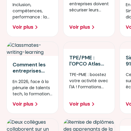
les entreprises
b
entreprises doivent
Inclusion,
sécuriser
En
misent sur les
c
sécuriser leurs
compétences,
(durablement)
Si
femmes et les
n
compétences
performance : la
les
di
personnes en
ch
numériques :
nouvelle équation
compétences
c
situation de
so
Voir plus
Voir plus
Vo
former, recruter,
RH face à la
numériques de
nu
handicap (PSH)
reco.IT
pénurie de talents
votre
ch
pour répondre à
tech.
entreprise
la pénurie de
talents
TPE/PME :
S
l'OPCO Atlas
91
Comment les
ouvre l'accès à
à 
entreprises
TPE-PME : boostez
Ce
des formations
ég
repensent leurs
votre activité avec
su
En 2026, face à la
IA certifiantes
pr
stratégies
l'IA ! Formations
éc
pénurie de talents
et jusqu’à 100
compétences
certifiantes 100%
ré
tech, la formation
% financées, en
face à la
financées par
le
s’impose comme
partenariat
pénurie tech
Voir plus
Voir plus
Vo
OPCO Atlas.
h
le levier clé pour
avec Simplon
sécuriser