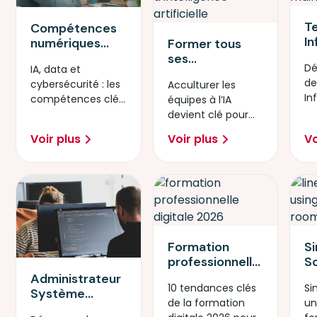
T
Compétences
I
numériques
Former tous
Pr
prioritaires en
ses
Dé
IA, data et
l’
2026 : IA, data
collaborateurs
de
cybersécurité : les
Acculturer les
l’
ou
à l’IA : pourquoi
In
compétences clés
équipes à l’IA
te
cybersécurité ?
l’acculturation
Pr
pour réussir la
devient clé pour
p
devient
transformation
innover, sécuriser
ut
stratégique en
Voir plus
Voir plus
Vo
numérique en
les usages et
2026
2026.
rester compétitif.
Formation
S
professionnelle
So
digitale en
in
Administrateur
10 tendances clés
Si
2026 : 10
pa
Système
de la formation
un
tendances qui
s
DevOps : un