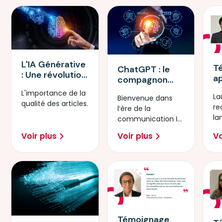
L'IA Générative
T
ChatGPT : le
: Une révolution
a
compagnon
dans le monde
D
virtuel dans
L'importance de la
du numérique
La
In
Bienvenue dans
l'ère de l'IA
qualité des articles.
re
Ar
l’ère de la
la
communication IA,
pa
où ChatGPT
Voir plus
Voir plus
Vo
ex
révolutionne nos
vi
interactions au
quotidien.
Témoignage