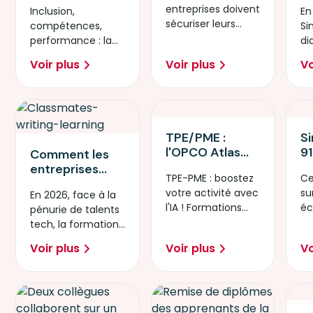
les entreprises
b
entreprises doivent
Inclusion,
sécuriser
En
misent sur les
c
sécuriser leurs
compétences,
(durablement)
Si
femmes et les
n
compétences
performance : la
les
di
personnes en
ch
numériques :
nouvelle équation
compétences
c
situation de
so
Voir plus
Voir plus
Vo
former, recruter,
RH face à la
numériques de
nu
handicap (PSH)
reco.IT
pénurie de talents
votre
ch
pour répondre à
tech.
entreprise
la pénurie de
talents
TPE/PME :
S
l'OPCO Atlas
91
Comment les
ouvre l'accès à
à 
entreprises
TPE-PME : boostez
Ce
des formations
ég
repensent leurs
votre activité avec
su
En 2026, face à la
IA certifiantes
pr
stratégies
l'IA ! Formations
éc
pénurie de talents
et jusqu’à 100
compétences
certifiantes 100%
ré
tech, la formation
% financées, en
face à la
financées par
le
s’impose comme
partenariat
pénurie tech
Voir plus
Voir plus
Vo
OPCO Atlas.
h
le levier clé pour
avec Simplon
sécuriser