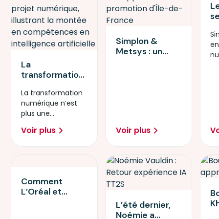
L
s
l'
Si
l'
Simplon &
e
e
Metsys : un
nu
un
partenariat
La
te
pa
gagnant pour
transformation
ul
E
recruter les
numérique : une
talents en
La transformation
réalité
cybersécurité
numérique n’est
quotidienne
de demain
plus une
pour les PME
perspective
européennes
Voir plus
Voir plus
Vo
lointaine : elle est
devenue une
réalité.
Comment
L’Oréal et
B
Simplon ont
Kh
L’été dernier,
accompagné
p
Noémie a