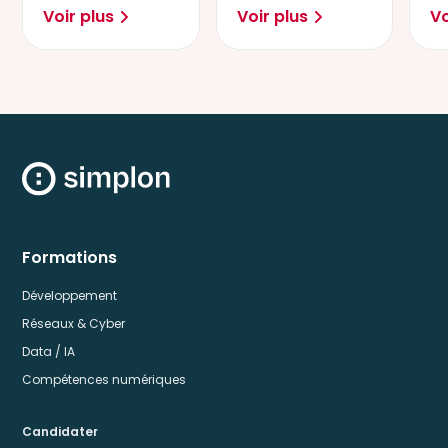
Voir plus
Voir plus
Vo
secteurs et
sc
usages.
dé
Formations
Développement
Réseaux & Cyber
Data / IA
Compétences numériques
Candidater