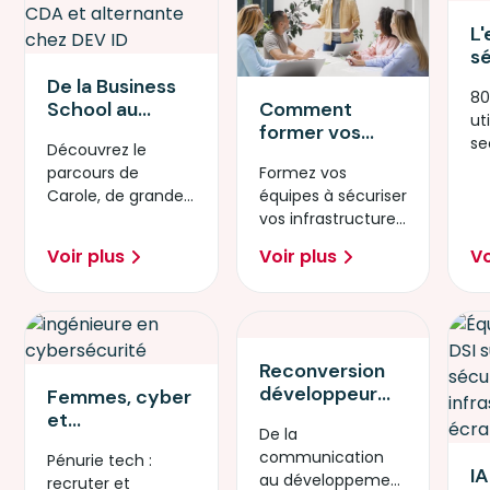
L'
s
sa
De la Business
80
c
Comment
School au
uti
av
former vos
développement
se
d
Découvrez le
équipes tech à
iOS : le parcours
se
ré
Formez vos
parcours de
la sécurité des
de Carole au
d
équipes à sécuriser
Carole, de grande
infrastructures
cœur de l'Apple
l'
vos infrastructures
école à
à l'ère de l'IA
Foundation
face aux nouveaux
développeuse
générative
Program
Voir plus
Voir plus
Vo
risques liés à l'IA
mobile chez Dev ID
générative.
via Simplon.
Reconversion
développeur
Femmes, cyber
iOS : comment
et
De la
Arnaud a rejoint
infrastructure
communication
Pénurie tech :
l'équipe tech
IT : comment
IA
au développement
recruter et
de Canal+
attirer et