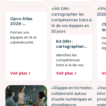
Opco Atlas
2026 :
CP
Sécurisez votre
qu
Formez vos
transition IA et
ch
équipes en IA et
Cybersécurité
Fi
f
Kit DRH :
cybersécurité
avec Simplon
fo
é
cartographier
grâce aux
éq
les
financements
Op
Identifiez les
compétences
Opco Atlas 2026.
di
compétences
Data & IA de
20
Data & IA de vos
vos équipes en
équipes en 30
30 jours
Voir plus
Voir plus
Vo
jours.