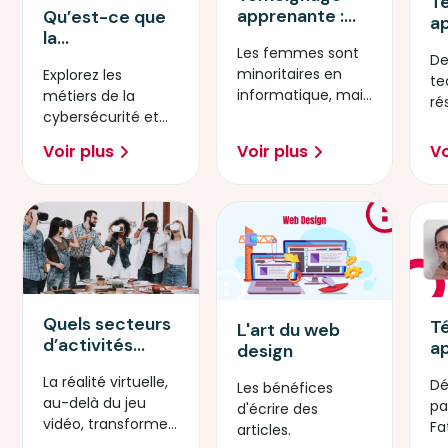
T
apprenante :
Qu’est-ce que
a
Administratrice
la
T
Les femmes sont
Cloud Ecole
cybersécurité ?
De
R
minoritaires en
Explorez les
Cloud
te
informatique, mais
métiers de la
Microsoft by
ré
elles ont toutes les
cybersécurité et
Simplon
El
compétences
les opportunités
f
Voir plus
Voir plus
Vo
pour réussir !
qu’ils offrent aux
nu
entreprises.
Quels secteurs
T
L'art du web
d’activités
a
design
utilisent
D
La réalité virtuelle,
Dé
l’AR/VR ?
W
Les bénéfices
au-delà du jeu
pa
d'écrire des
vidéo, transforme
Fa
articles.
peu à peu divers
d'