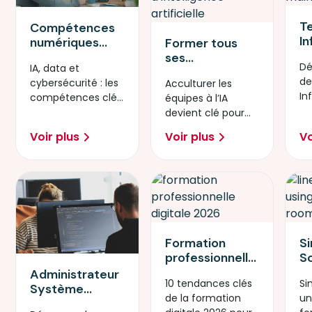
T
Compétences
I
numériques
Former tous
Pr
prioritaires en
ses
Dé
IA, data et
l’
2026 : IA, data
collaborateurs
de
cybersécurité : les
Acculturer les
l’
ou
à l’IA : pourquoi
In
compétences clés
équipes à l’IA
te
cybersécurité ?
l’acculturation
Pr
pour réussir la
devient clé pour
p
devient
transformation
innover, sécuriser
ut
stratégique en
Voir plus
Voir plus
Vo
numérique en
les usages et
2026
2026.
rester compétitif.
Formation
S
professionnelle
So
digitale en
in
Administrateur
10 tendances clés
Si
2026 : 10
pa
Système
de la formation
un
tendances qui
s
DevOps : un