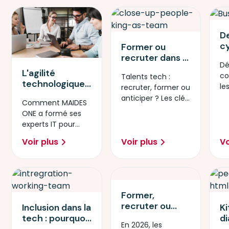
De
c
Former ou
l’
recruter dans la
Dé
p
tech : coûts,
L'agilité
co
Talents tech :
m
délais et ROI –
technologique :
le
recruter, former ou
d
le comparatif
nouveau
re
anticiper ? Les clés
at
que les RH
Comment MAIDES
moteur de
Gr
pour décider en
c
attendaient
ONE a formé ses
compétitivité
2026.
vi
experts IT pour
pour nos
p
créer Ti’Bot, l’IA Péi,
entreprises
Voir plus
Voir plus
Vo
et booster la
réunionnaises ?
compétitivité l
Former,
recruter ou
Inclusion dans la
Ki
reconvertir :
tech : pourquoi
d
En 2026, les
comment