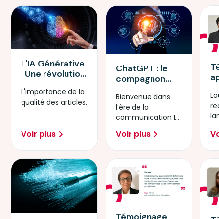
L'IA Générative
T
ChatGPT : le
: Une révolution
a
compagnon
dans le monde
D
virtuel dans
L'importance de la
du numérique
La
In
Bienvenue dans
l'ère de l'IA
qualité des articles.
re
Ar
l’ère de la
la
communication IA,
pa
où ChatGPT
Voir plus
Voir plus
Vo
ex
révolutionne nos
vi
interactions au
quotidien.
Témoignage