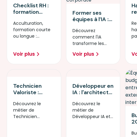
Checklist RH :
H
formation
re
Former ses
courte, longue
S
équipes à l’IA :
Acculturation,
Re
ou
a
un enjeu
formation courte
ha
acculturation…
Découvrez
T
stratégique
ou longue :
pa
quel format
comment l'IA
po
pour les
découvrez notre
po
choisir ?
transforme les
mé
entreprises
checklist RH pour
mé
compétences et
pl
Voir plus
Voir plus
Vo
faire le bon choix.
nu
booste la
productivité.
Retour
d'expérience.
Technicien
Développeur en
Valoriste :
IA : l'architecte
donnez du sens
de la révolution
Découvrez le
Découvrez le
à votre carrière
technologique
métier de
métier de
en réparant le
B
Technicien
Développeur IA et
futur
20
Valoriste et
créez les
re
formez-vous au
applications
Bu
l’
réemploi
intelligentes de