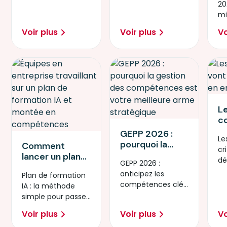
20
mi
numérique.
demain.
mi
re
in
?
Voir plus
Voir plus
Vo
fa
L
c
v
GEPP 2026 :
Le
cr
pourquoi la
Comment
cr
en
gestion des
lancer un plan
dé
a
GEPP 2026 :
compétences
de formation IA
en
anticipez les
Plan de formation
est votre
en 90 jours : la
po
compétences clés
IA : la méthode
meilleure arme
méthode étape
co
et sécurisez
simple pour passer
stratégique
par étape
l’avenir de votre
de l’idée à l’action.
Voir plus
Voir plus
Vo
entreprise.