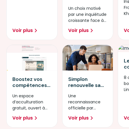
400
In
in
décidé de se
collaborateurs
Fr
Un choix motivé
l'
plonger dans
pour lutter
Kh
par une inquiétude
ar
une formation
contre
pr
croissante face à
de cinq jours
l'illectronisme
la démocratisation
sur
Voir plus
Voir plus
Vo
rapide de ces
l’intelligence
technologies.
artificielle.
L
c
d
8 
p
Simplon
Boostez vos
bo
d
renouvelle sa
compétences
Li
Li
certification
avec l’IA
Une
Un espace
"Mobiliser les
Générative
reconnaissance
d’acculturation
compétences
officielle par
gratuit, ouvert à
informatiques
France
tous
fondamentales"
Voir plus
Voir plus
Vo
Compétences.