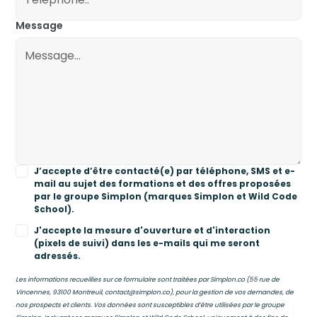
Message
J’accepte d’être contacté(e) par téléphone, SMS et e-
mail au sujet des formations et des offres proposées
par le groupe Simplon (marques Simplon et Wild Code
School).
J'accepte la mesure d'ouverture et d'interaction
(pixels de suivi) dans les e-mails qui me seront
adressés.
Les informations recueillies sur ce formulaire sont traitées par Simplon.co (55 rue de
Vincennes, 93100 Montreuil, contact@simplon.co), pour la gestion de vos demandes, de
nos prospects et clients. Vos données sont susceptibles d’être utilisées par le groupe