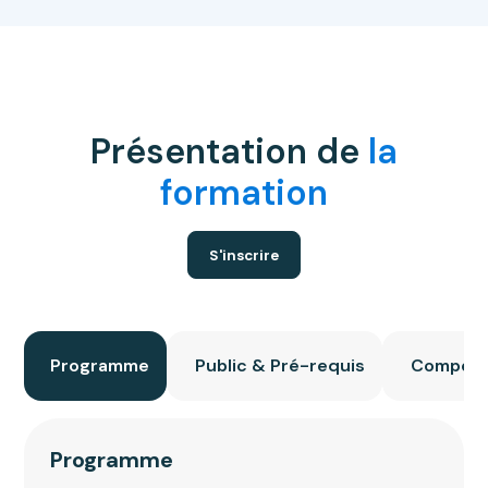
Présentation de
la
formation
S'inscrire
Programme
Public & Pré-requis
Compéte
Programme