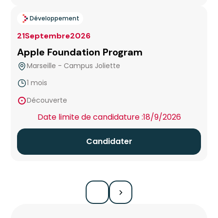
Issy-les-Moulineaux
Développement
Lens
21
Septembre
2026
Apple Foundation Program
Lille
Marseille - Campus Joliette
Lyon
1 mois
false
Découverte
Marseille
Date limite de candidature :
18/9/2026
Marseille 574 Sud - Maison Numérique SNCF
Candidater
Marseille - Campus Joliette
Marseille - Campus Le Cloître
Marseille La Coque