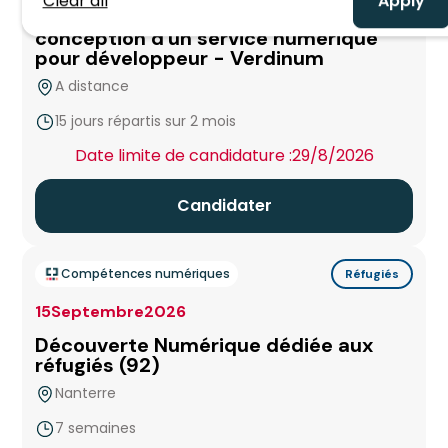
Clear all
Bayonne
Appliquer une démarche d'éco-
Technicien Réseaux
conception d'un service numérique
Sud
pour développeur - Verdinum
Béthune
Technicien Réseaux & Cybersécurité
A distance
Blois
15 jours répartis sur 2 mois
Technicien Support Jeux Vidéo
false
Date limite de candidature :
29/8/2026
Bordeaux Bègles
Technicien Valoriste
Candidater
Bourg En Bresse
Autres formations
Brest
Compétences numériques
Réfugiés
15
Septembre
2026
Caen
Découverte Numérique dédiée aux
réfugiés (92)
Campus Aix en Provence
Nanterre
7 semaines
Cannes La Frayère
false