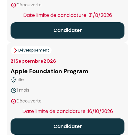
Découverte
Chambéry
Date limite de candidature :
31/8/2026
Clermont-Ferrand
Candidater
Creil
Développement
Créteil
21
Septembre
2026
Apple Foundation Program
Dax
Lille
Grenoble
1 mois
false
Découverte
Hôtel d’entreprise Cannes Bastide Rouge
Date limite de candidature :
16/10/2026
Hub de l'Innovation Métropole Nice Côte d'Azur
Candidater