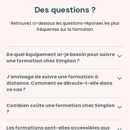
Des questions ?
Retrouvez ci-dessous les questions-réponses les plus
fréquentes sur la formation.
De quel équipement ai-je besoin pour suivre
une formation chez Simplon ?
Si vous ne disposez pas d’ordinateur, Simplon peut
J’envisage de suivre une formation à
vous en prêter un pendant toute la durée de votre
distance. Comment se déroule-t-elle dans
formation. Nous mettons également à votre
ce cas ?
disposition un plateau technique avec l’ensemble
des équipements nécessaires.
Certaines formations, notamment en alternance,
Combien coûte une formation chez Simplon
peuvent être dispensées à distance. De la même
?
façon que pour nos formations en présentiel, un
formateur est à vos côtés et anime la journée de
Le coût horaire des formations incluant le passage
Les formations sont-elles accessibles aux
formation. Simplement, il n’est pas dans la même