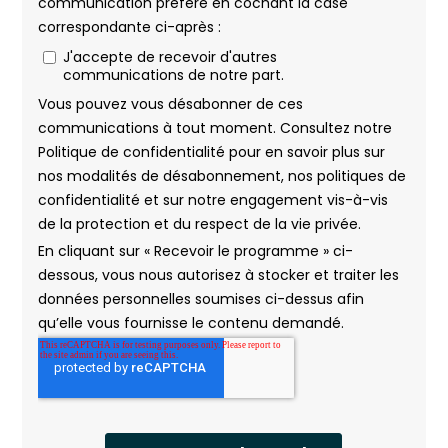
RSMA Martinique
RSMA Réunion
Saint-Brieuc
Saint-Etienne
Saint-Palais
Sophia-Antipolis
Strasbourg
Toulon