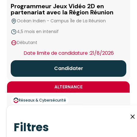
Programmeur Jeux Vidéo 2D en
partenariat avec la Région Réunion
Océan Indien - Campus Île de La Réunion
4,5 mois en intensif
false
Débutant
Date limite de candidature :
21/8/2026
Candidater
ALTERNANCE
Réseaux & Cybersécurité
14
Septembre
2026
Technicien informatique de proximité
Filtres
- Wild Code School
A distance