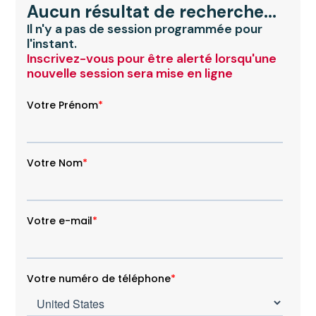
Aucun résultat de recherche...
Montpellier
Il n'y a pas de session programmée pour
l'instant.
Inscrivez-vous pour être alerté lorsqu'une
Montreuil - Campus Beaune
nouvelle session sera mise en ligne
Montreuil - Campus Vincennes
Mulhouse
Nancy
Nanterre
Nantes
Nice