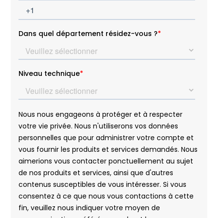
Niort
Océan Indien - Campus Île de La Réunion
Paris 20 FabLab
Pointe à Pitre
Reims
Rennes
Roanne
RSMA Guadeloupe
RSMA Guyane