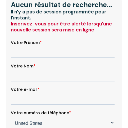
Aucun résultat de recherche...
Montpellier
Il n'y a pas de session programmée pour
l'instant.
Inscrivez-vous pour être alerté lorsqu'une
Montreuil - Campus Beaune
nouvelle session sera mise en ligne
Montreuil - Campus Vincennes
Mulhouse
Nancy
Nanterre
Nantes
Nice