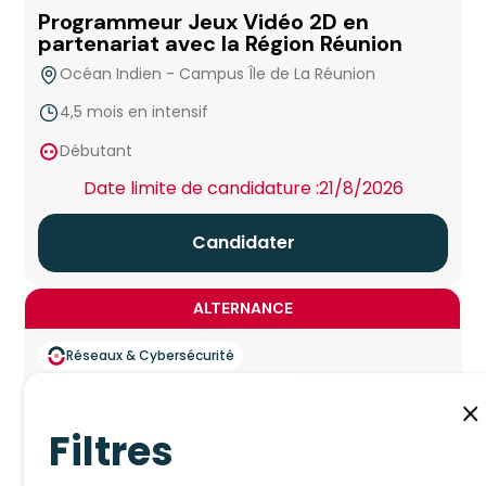
Programmeur Jeux Vidéo 2D en
partenariat avec la Région Réunion
Océan Indien - Campus Île de La Réunion
4,5 mois en intensif
false
Débutant
Date limite de candidature :
21/8/2026
Candidater
ALTERNANCE
Réseaux & Cybersécurité
14
Septembre
2026
Technicien informatique de proximité
Filtres
- Wild Code School
A distance