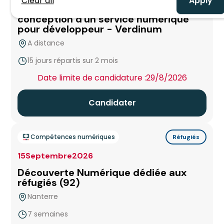
Clear all
Bayonne
Appliquer une démarche d'éco-
Technicien Réseaux
conception d'un service numérique
Sud
pour développeur - Verdinum
Béthune
Technicien Réseaux & Cybersécurité
A distance
Blois
15 jours répartis sur 2 mois
Technicien Support Jeux Vidéo
false
Date limite de candidature :
29/8/2026
Bordeaux Bègles
Technicien Valoriste
Candidater
Bourg En Bresse
Autres formations
Brest
Compétences numériques
Réfugiés
15
Septembre
2026
Caen
Découverte Numérique dédiée aux
réfugiés (92)
Campus Aix en Provence
Nanterre
7 semaines
Cannes La Frayère
false