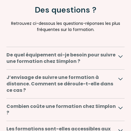
Des questions ?
Retrouvez ci-dessous les questions-réponses les plus
fréquentes sur la formation.
De quel équipement ai-je besoin pour suivre
une formation chez Simplon ?
Si vous ne disposez pas d’ordinateur, Simplon peut
J’envisage de suivre une formation à
vous en prêter un pendant toute la durée de votre
distance. Comment se déroule-t-elle dans
formation. Nous mettons également à votre
ce cas ?
disposition un plateau technique avec l’ensemble
des équipements nécessaires.
Certaines formations, notamment en alternance,
Combien coûte une formation chez Simplon
peuvent être dispensées à distance. De la même
?
façon que pour nos formations en présentiel, un
formateur est à vos côtés et anime la journée de
Le coût horaire des formations incluant le passage
Les formations sont-elles accessibles aux
formation. Simplement, il n’est pas dans la même