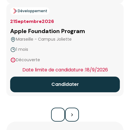
Issy-les-Moulineaux
Développement
Lens
21
Septembre
2026
Apple Foundation Program
Lille
Marseille - Campus Joliette
Lyon
1 mois
false
Découverte
Marseille
Date limite de candidature :
18/9/2026
Marseille 574 Sud - Maison Numérique SNCF
Candidater
Marseille - Campus Joliette
Marseille - Campus Le Cloître
Marseille La Coque