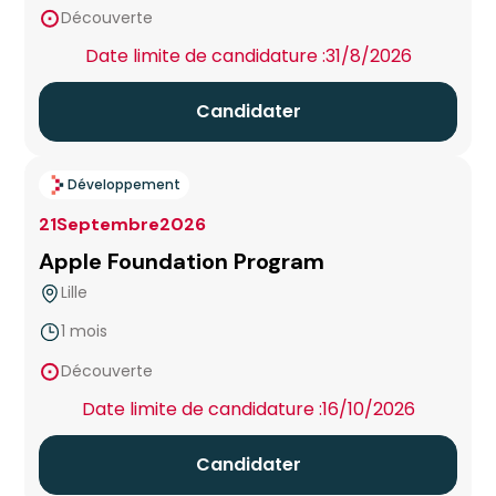
Découverte
Chambéry
Date limite de candidature :
31/8/2026
Clermont-Ferrand
Candidater
Creil
Développement
Créteil
21
Septembre
2026
Apple Foundation Program
Dax
Lille
Grenoble
1 mois
false
Découverte
Hôtel d’entreprise Cannes Bastide Rouge
Date limite de candidature :
16/10/2026
Hub de l'Innovation Métropole Nice Côte d'Azur
Candidater