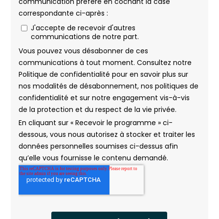
RSMA Martinique
RSMA Réunion
Saint-Brieuc
Saint-Etienne
Saint-Palais
Sophia-Antipolis
Strasbourg
Toulon