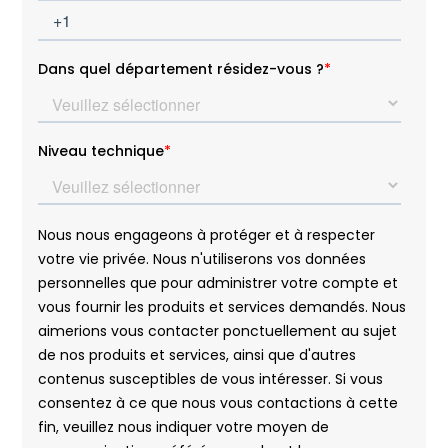
Niort
Océan Indien - Campus Île de La Réunion
Paris 20 FabLab
Pointe à Pitre
Reims
Rennes
Roanne
RSMA Guadeloupe
RSMA Guyane