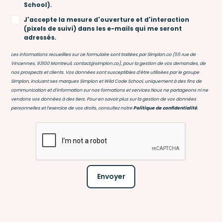
School).
J'accepte la mesure d'ouverture et d'interaction
(pixels de suivi) dans les e-mails qui me seront
adressés.
Les informations recueillies sur ce formulaire sont traitées par Simplon.co (55 rue de
Vincennes, 93100 Montreuil, contact@simplon.co), pour la gestion de vos demandes, de
nos prospects et clients. Vos données sont susceptibles d’être utilisées par le groupe
Simplon, incluant ses marques Simplon et Wild Code School, uniquement à des fins de
communication et d’information sur nos formations et services.Nous ne partageons ni ne
vendons vos données à des tiers. Pour en savoir plus sur la gestion de vos données
personnelles et l’exercice de vos droits, consultez notre
Politique de confidentialité
.