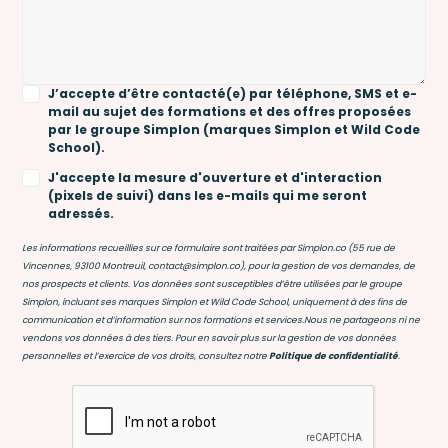
J’accepte d’être contacté(e) par téléphone, SMS et e-
mail au sujet des formations et des offres proposées
par le groupe Simplon (marques Simplon et Wild Code
School).
J'accepte la mesure d'ouverture et d'interaction
(pixels de suivi) dans les e-mails qui me seront
adressés.
Les informations recueillies sur ce formulaire sont traitées par Simplon.co (55 rue de
Vincennes, 93100 Montreuil, contact@simplon.co), pour la gestion de vos demandes, de
nos prospects et clients. Vos données sont susceptibles d’être utilisées par le groupe
Simplon, incluant ses marques Simplon et Wild Code School, uniquement à des fins de
communication et d’information sur nos formations et services.Nous ne partageons ni ne
vendons vos données à des tiers. Pour en savoir plus sur la gestion de vos données
personnelles et l’exercice de vos droits, consultez notre
Politique de confidentialité
.